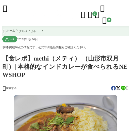





0

0
ホーム
グルメ
カレー

グルメ
2020年11月30日
取材/掲載時点の情報です。公式等の最新情報もご確認ください。
【食レポ】methi（メティ） （山形市双月
町）| 本格的なインドカレーが食べられるNE
WSHOP


保存する