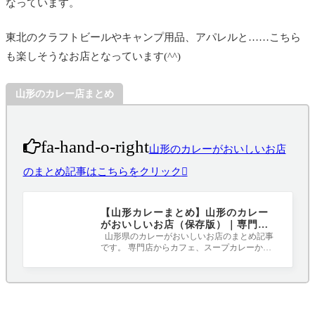
なっています。
東北のクラフトビールやキャンプ用品、アパレルと……こちら
も楽しそうなお店となっています(^^)
山形のカレー店まとめ
fa-hand-o-right
山形のカレーがおいしいお店
のまとめ記事はこちらをクリック
【山形カレーまとめ】山形のカレー
がおいしいお店（保存版）｜専門
店、カフェ、定食屋、レストラン
山形県のカレーがおいしいお店のまとめ記事
です。 専門店からカフェ、スープカレーから
オリジナルのスパイスを使用したカレー