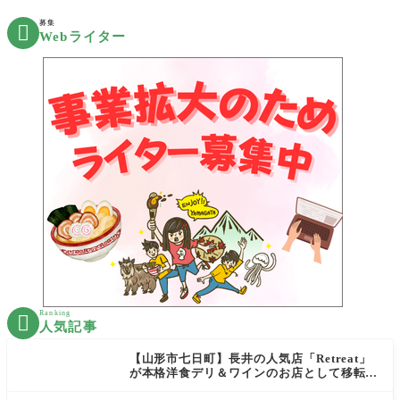
募集

Webライター
Ranking

人気記事
【山形市七日町】長井の人気店「Retreat」
が本格洋食デリ＆ワインのお店として移転オ
ープン決定！