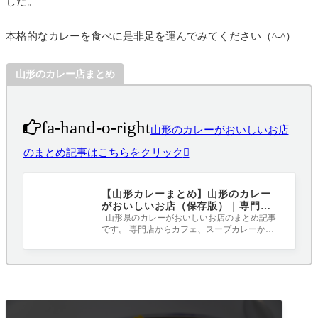
した。
本格的なカレーを食べに是非足を運んでみてください（^-^）
山形のカレー店まとめ
fa-hand-o-right
山形のカレーがおいしいお店
のまとめ記事はこちらをクリック
【山形カレーまとめ】山形のカレー
がおいしいお店（保存版）｜専門
店、カフェ、定食屋、レストラン
山形県のカレーがおいしいお店のまとめ記事
です。 専門店からカフェ、スープカレーから
オリジナルのスパイスを使用したカレー