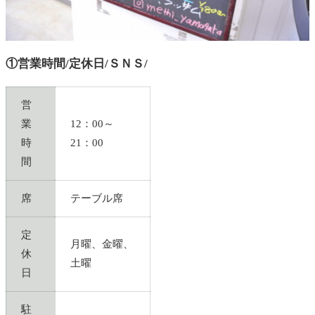
①営業時間/定休日/ＳＮＳ/
営
業
12：00～
時
21：00
間
席
テーブル席
定
月曜、金曜、
休
土曜
日
駐