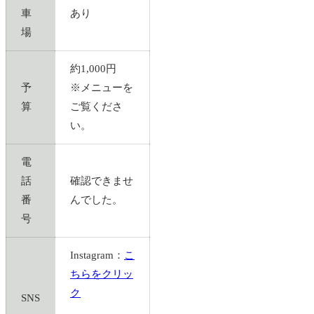
車
あり
場
約1,000円
予
※メニューを
算
ご覧くださ
い。
電
話
確認できませ
番
んでした。
号
Instagram：
こ
ちらをクリッ
ク
SNS