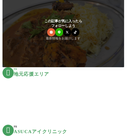
この記事が気に入ったら
フォローしよう
最新情報をお届けします
PR

地元応援エリア
PR

ASUCAアイクリニック