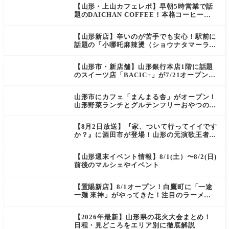
【山形・上山カフェレポ】早朝5時営業で話
題のDAICHAN COFFEE！本格コーヒーを
テイクアウトで堪能
【山形新店】辛いのが苦手でも安心！駅前に
話題の「小哪吒麻辣燙（ショウナタマーラー
タン）」がOPEN
【山形市・新店舗】山形銀行本店1階に話題
のスイーツ店「BACIC+」が7/21オープン！
ご褒美にぴったりの絶品ケーキを実食レポ
山形市にカフェ「まんまる舎」がオープン！
山形野菜ランチとグルテンフリーおやつの新
店情報
【8月2日放送】『家、ついて行ってイイです
か？』に酒田市が登場！山形の元演歌王者
（秘）郷土メシ
【山形週末イベント情報】8/1(土）〜8/2(日)
前後のマルシェやイベント
【置賜新店】8/1オープン！白鷹町に「一途
一麺 來神」がやってきた！注目のラーメン
を爆速実食レポ
【2026年最新】山形県の花火大会まとめ！
日程・見どころをエリア別に徹底解説