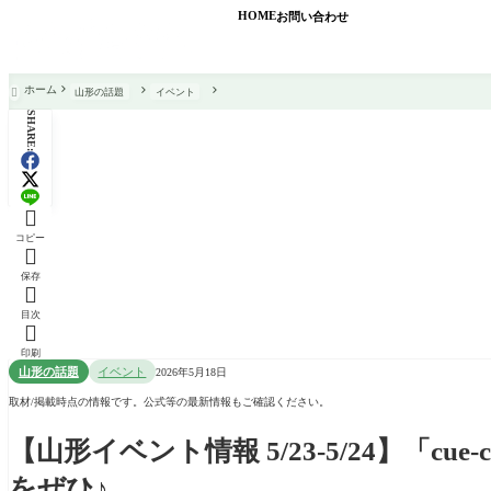
HOME
お問い合わせ
ホーム
山形の話題
イベント

SHARE:

コピー

保存

目次

印刷
山形の話題
イベント
2026年5月18日
取材/掲載時点の情報です。公式等の最新情報もご確認ください。
【山形イベント情報 5/23-5/24】「cu
をぜひ♪