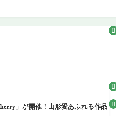



e-cherry」が開催！山形愛あふれる作品