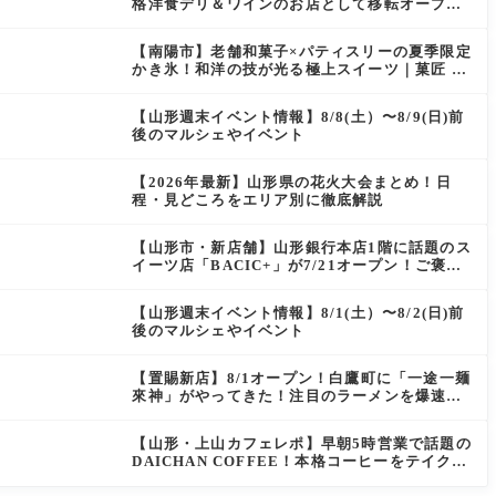
格洋食デリ＆ワインのお店として移転オープン
決定！
【南陽市】老舗和菓子×パティスリーの夏季限定
かき氷！和洋の技が光る極上スイーツ｜菓匠 萬
菊屋 510 Maison de CinQ-dix
【山形週末イベント情報】8/8(土）〜8/9(日)前
後のマルシェやイベント
【2026年最新】山形県の花火大会まとめ！日
程・見どころをエリア別に徹底解説
【山形市・新店舗】山形銀行本店1階に話題のス
イーツ店「BACIC+」が7/21オープン！ご褒美
にぴったりの絶品ケーキを実食レポ
【山形週末イベント情報】8/1(土）〜8/2(日)前
後のマルシェやイベント
【置賜新店】8/1オープン！白鷹町に「一途一麺
來神」がやってきた！注目のラーメンを爆速実
食レポ
【山形・上山カフェレポ】早朝5時営業で話題の
DAICHAN COFFEE！本格コーヒーをテイクア
ウトで堪能