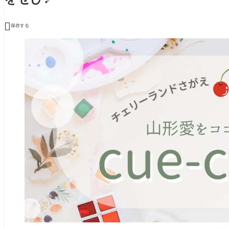

保存する