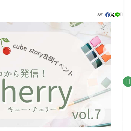

共有：
