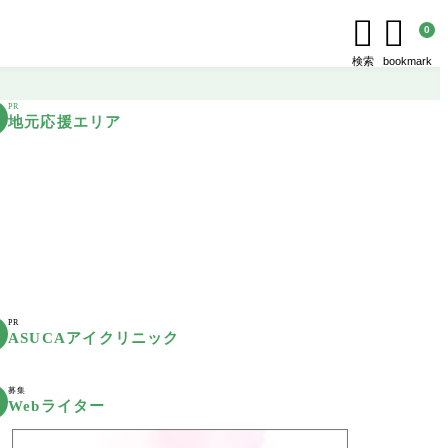


0
検索
bookmark
PR
地元応援エリア
PR
ASUCAアイクリニック
募集
Webライター