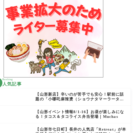
Ranking
人気記事
【山形新店】辛いのが苦手でも安心！駅前に話
題の「小哪吒麻辣燙（ショウナタマーラータ
ン）」がOPEN
【山形イベント情報8/1-16】お昼が楽しみにな
る！タコス＆タコライス弁当登場｜Muchas
【山形市七日町】長井の人気店「Retreat」が本