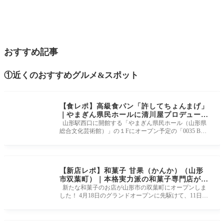
おすすめ記事
①近くのおすすめグルメ&スポット
【食レポ】高級食パン「許してちょんまげ」
｜やまぎん県民ホールに清川屋プロデュース
のNEWショップがオープン!！
山形駅西口に開館する「やまぎん県民ホール（山形県
総合文化芸術館）」の１Fにオープン予定の「0035 BY
KIYOKAWAYA」さんにお邪魔し
【新店レポ】和菓子 甘果（かんか）（山形
市双葉町）｜本格実力派の和菓子専門店がオ
ープン！
新たな和菓子のお店が山形市の双葉町にオープンしま
した！ 4月18日のグランドオープンに先駆けて、11日～
14日がプレオープンとい