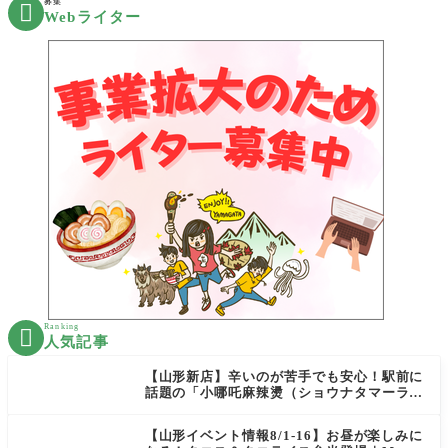
募集

Webライター
Ranking

人気記事
【山形新店】辛いのが苦手でも安心！駅前に
話題の「小哪吒麻辣燙（ショウナタマーラー
タン）」がOPEN
【山形イベント情報8/1-16】お昼が楽しみに