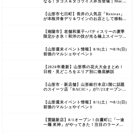
なる！タコス＆タコライス弁当登場｜Mucha
s
【山形市七日町】長井の人気店「Retreat」
が本格洋食デリ＆ワインのお店として移転オ
ープン決定！
【南陽市】老舗和菓子×パティスリーの夏季
限定かき氷！和洋の技が光る極上スイーツ｜
菓匠 萬菊屋 510 Maison de CinQ-dix
【山形週末イベント情報】8/8(土）〜8/9(日)
前後のマルシェやイベント
【2026年最新】山形県の花火大会まとめ！
日程・見どころをエリア別に徹底解説
【山形市・新店舗】山形銀行本店1階に話題
のスイーツ店「BACIC+」が7/21オープン！
ご褒美にぴったりの絶品ケーキを実食レポ
【山形週末イベント情報】8/1(土）〜8/2(日)
前後のマルシェやイベント
【置賜新店】8/1オープン！白鷹町に「一途
一麺 來神」がやってきた！注目のラーメン
を爆速実食レポ