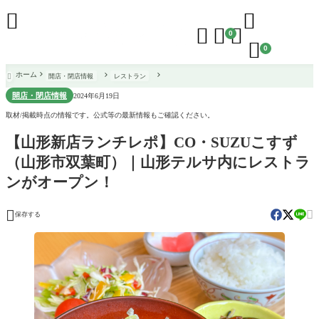





0

0
ホーム
開店・閉店情報
レストラン

開店・閉店情報
2024年6月19日
取材/掲載時点の情報です。公式等の最新情報もご確認ください。
【山形新店ランチレポ】CO・SUZUこすず
（山形市双葉町）｜山形テルサ内にレストラ
ンがオープン！


保存する