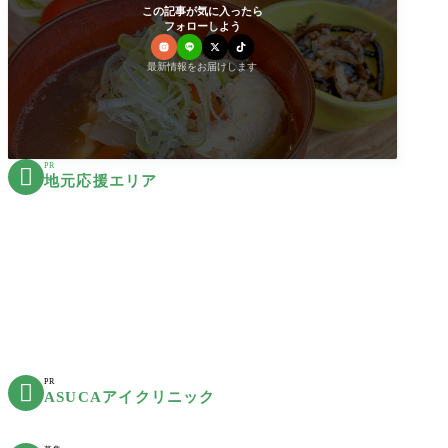
この記事が気に入ったら
フォローしよう
最新情報をお届けします
PR

地元応援エリア
PR

ASUCAアイクリニック