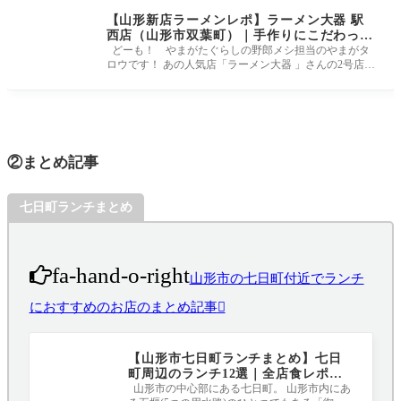
【山形新店ラーメンレポ】ラーメン大器 駅
西店（山形市双葉町）｜手作りにこだわった
一杯を！
どーも！ やまがたぐらしの野郎メシ担当のやまがタ
ロウです！ あの人気店「ラーメン大器 」さんの2号店が
オープン！！ という
②まとめ記事
七日町ランチまとめ
fa-hand-o-right
山形市の七日町付近でランチ
におすすめのお店のまとめ記事
【山形市七日町ランチまとめ】七日
町周辺のランチ12選｜全店食レポあ
りです！
山形市の中心部にある七日町。 山形市内にあ