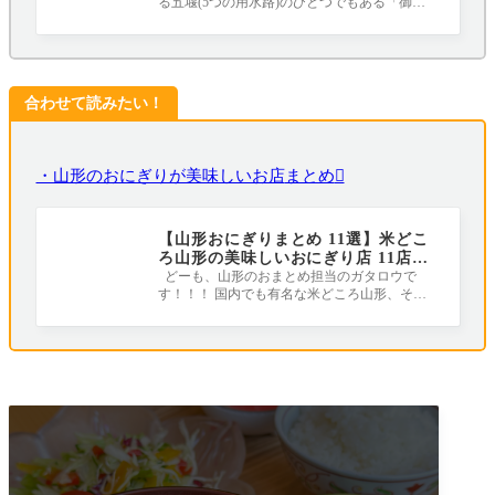
る五堰(5つの用水路)のひとつでもある「御殿
堰」や、少し歩くと近くには国の重要文
合わせて読みたい！
・山形のおにぎりが美味しいお店
まとめ
【山形おにぎりまとめ 11選】米どこ
ろ山形の美味しいおにぎり店 11店
（4店追加）
どーも、山形のおまとめ担当のガタロウで
す！！！ 国内でも有名な米どころ山形、そん
な美味しいお米を使用したおにぎりのお店