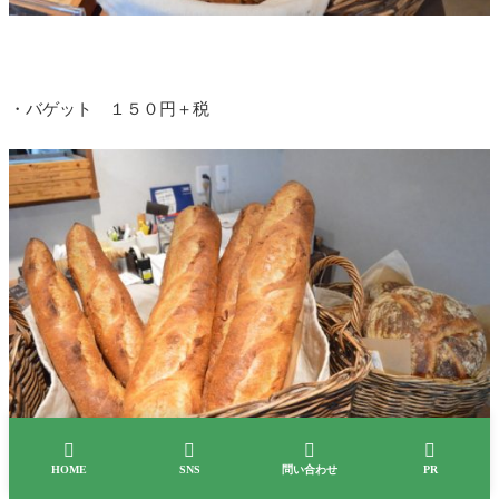
・バゲット １５０円＋税




HOME
SNS
問い合わせ
PR