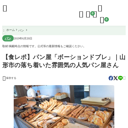





0

0
ホーム
パン

パン
2019年6月20日
取材/掲載時点の情報です。公式等の最新情報もご確認ください。
【食レポ】パン屋「ボーションドブレ」｜山
形市の落ち着いた雰囲気の人気パン屋さん


保存する