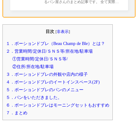
るパン屋さんのまとめ記事です。 全て実際に
お店に行って取材を行いました（^-^） こ
目次
[
非表示
]
１．ボーションドブレ（Beau Champ de Ble）とは？
２．営業時間/定休日/ＳＮＳ等/所在地/駐車場
①営業時間/定休日/ＳＮＳ等/
②住所/所在地/駐車場
３．ボーションドブレの外観や店内の様子
４．ボーションドブレのイートインスペース(2F)
５．ボーションドブレのパンのメニュー
５．パンをいただきました。
６．ボーションドブレはモーニングセットもおすすめ
７．まとめ