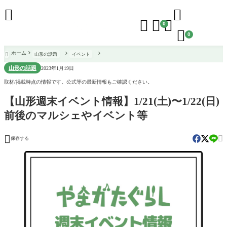





0

0
ホーム
山形の話題
イベント

山形の話題
2023年1月19日
取材/掲載時点の情報です。公式等の最新情報もご確認ください。
【山形週末イベント情報】1/21(土)〜1/22(日)
前後のマルシェやイベント等


保存する