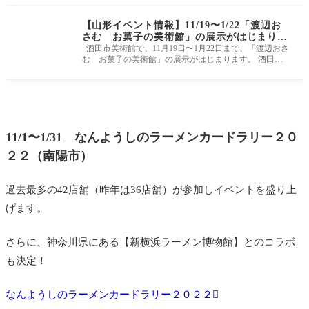
【山形イベント情報】11/19〜1/22「渡辺お
さむ お菓子の美術館」の展示がはじまりま
す！ (酒田市)
酒田市美術館で、11月19日〜1月22日まで、「渡辺おさ
む お菓子の美術館」の展示がはじまります。 酒田市
美術館公式ホームページ
11/1〜1/31 なんようしのラーメンカードラリー２０
２２（南陽市）
過去最多の42店舗（昨年は36店舗）が参加しイベントを盛り上
げます。
さらに
、
神奈川県にある【新横浜ラーメン博物館】とのコラボ
も決定！
なんようしのラーメンカードラリー２０２２