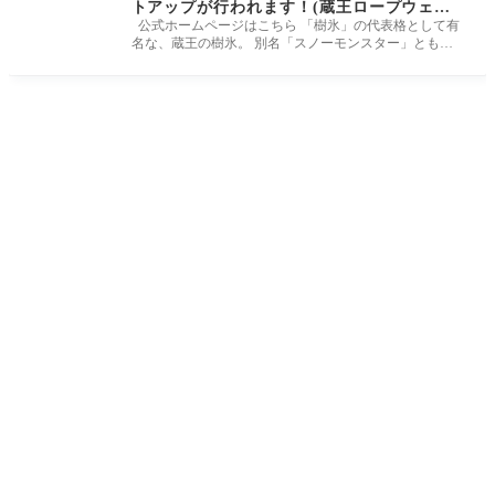
トアップが行われます！(蔵王ロープウェ
イ）
公式ホームページはこちら 「樹氷」の代表格として有
名な、蔵王の樹氷。 別名「スノーモンスター」とも言
われています。 樹氷