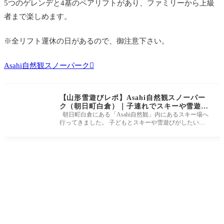
5つのゲレンデと4基のペアリフトがあり、ファミリーから上級
者まで楽しめます。
※全リフト運休の日があるので、御注意下さい。
Asahi自然観スノーパーク
【山形雪遊びレポ】Asahi自然観スノーパー
ク（朝日町白倉）｜子連れでスキーや雪遊び
におすすめのスポット
朝日町白倉にある「Asahi自然観」内にあるスキー場へ
行ってきました。 子どもとスキーや雪遊びがしたい！
というファミリーにおス