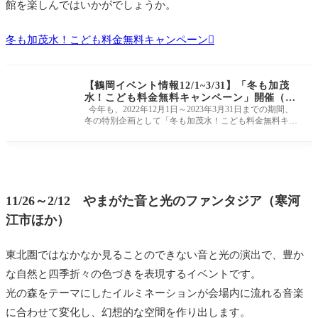
館を楽しんではいかがでしょうか。
冬も加茂水！こども料金無料キャンペーン
【鶴岡イベント情報12/1~3/31】「冬も加茂
水！こども料金無料キャンペーン」開催（鶴
岡市）
今年も、2022年12月1日～2023年3月31日までの期間、
冬の特別企画として「冬も加茂水！こども料金無料キャ
ンペーン」が開催されるそ
11/26～2/12 やまがた音と光のファンタジア（寒河
江市ほか）
東北圏ではなかなか見ることのできない音と光の演出で、豊か
な自然と四季折々の色づきを表現するイベントです。
光の森をテーマにしたイルミネーションが会場内に流れる音楽
に合わせて変化し、幻想的な空間を作り出します。