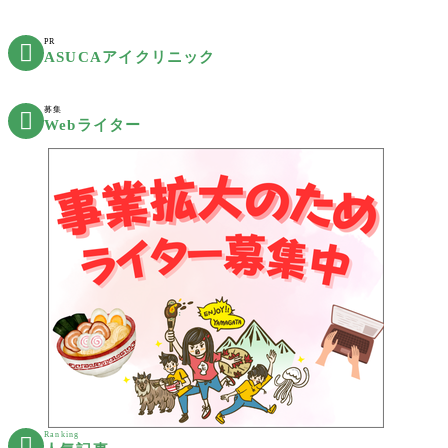
PR

ASUCAアイクリニック
募集

Webライター
Ranking
