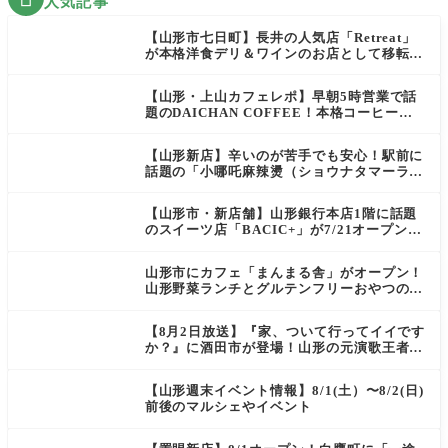
人気記事
【山形市七日町】長井の人気店「Retreat」
が本格洋食デリ＆ワインのお店として移転オ
ープン決定！
【山形・上山カフェレポ】早朝5時営業で話
題のDAICHAN COFFEE！本格コーヒーを
テイクアウトで堪能
【山形新店】辛いのが苦手でも安心！駅前に
話題の「小哪吒麻辣燙（ショウナタマーラー
タン）」がOPEN
【山形市・新店舗】山形銀行本店1階に話題
のスイーツ店「BACIC+」が7/21オープン！
ご褒美にぴったりの絶品ケーキを実食レポ
山形市にカフェ「まんまる舎」がオープン！
山形野菜ランチとグルテンフリーおやつの新
店情報
【8月2日放送】『家、ついて行ってイイです
か？』に酒田市が登場！山形の元演歌王者
（秘）郷土メシ
【山形週末イベント情報】8/1(土）〜8/2(日)
前後のマルシェやイベント