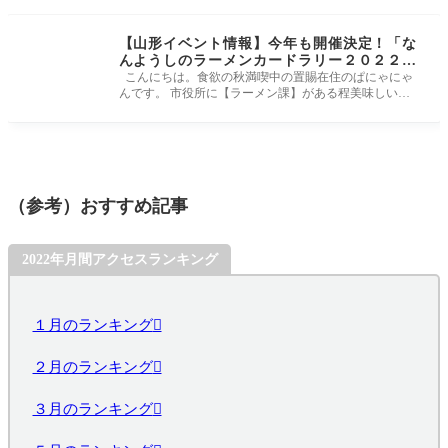
【山形イベント情報】今年も開催決定！「な
んようしのラーメンカードラリー２０２２」
｜南陽市
こんにちは。食欲の秋満喫中の置賜在住のぱにゃにゃ
んです。 市役所に【ラーメン課】がある程美味しいラ
ーメン店さんが沢山あ
（参考）おすすめ記事
2022年月間アクセスランキング
１月のランキング
２月のランキング
３月のランキング