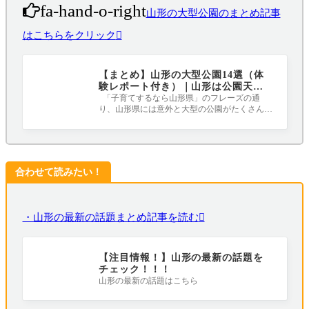
fa-hand-o-right
山形の大型公園のまとめ記事
はこちらをクリック
【まとめ】山形の大型公園14選（体
験レポート付き）｜山形は公園天国
だ！！！
「子育てするなら山形県」のフレーズの通
り、山形県には意外と大型の公園がたくさんあ
るんです（^-^） この記事では、我が家が
合わせて読みたい！
・山形の最新の話題まとめ記事を読む
【注目情報！】山形の最新の話題を
チェック！！！
山形の最新の話題はこちら