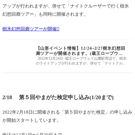
アップが行われますが、併せて「ナイトクルーザーで行く樹氷
幻想回廊ツアー」も同時に開催されます。
樹氷幻想回廊ツアーが開催
【山形イベント情報】12/24~2/27樹氷幻想回
廊ツアーが開催されます。(蔵王ロープウェ
イ）
2022年12月24日~蔵王ロープウェイ山麓駅周辺で、樹氷
のライトアップが行われますが、併せて「ナイトクルー
ザーで行く樹氷幻想回廊
2/18 第５回やまがた検定申し込み(1/20まで)
2022年2月18日に開催される「第５回やまがた検定」の申し込み
が開始スタートしています。
申込は12月1日〜1月20日まで。