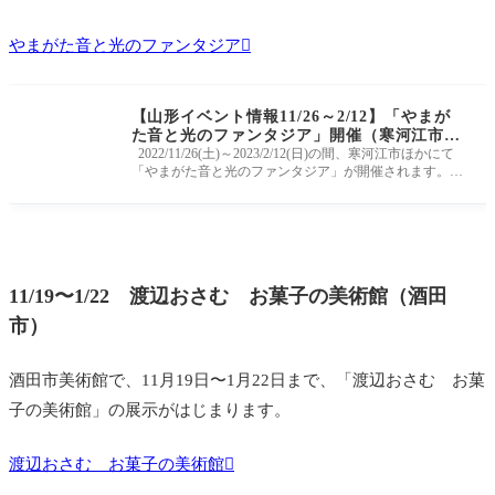
やまがた音と光のファンタジア
【山形イベント情報11/26～2/12】「やまが
た音と光のファンタジア」開催（寒河江市ほ
か）
2022/11/26(土)～2023/2/12(日)の間、寒河江市ほかにて
「やまがた音と光のファンタジア」が開催されます。
山形県公式観光サイト「やま
11/19〜1/22 渡辺おさむ お菓子の美術館（酒田
市）
酒田市美術館で、11月19日〜1月22日まで、「渡辺おさむ お菓
子の美術館」の展示がはじまります。
渡辺おさむ お菓子の美術館