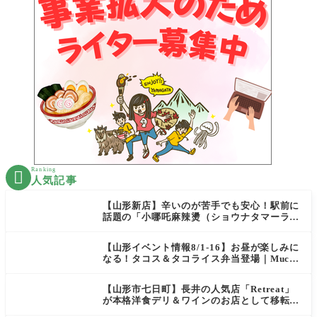
Ranking

人気記事
【山形新店】辛いのが苦手でも安心！駅前に
話題の「小哪吒麻辣燙（ショウナタマーラー
タン）」がOPEN
【山形イベント情報8/1-16】お昼が楽しみに
なる！タコス＆タコライス弁当登場｜Mucha
s
【山形市七日町】長井の人気店「Retreat」
が本格洋食デリ＆ワインのお店として移転オ
ープン決定！