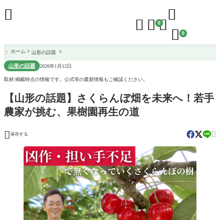





0

0
ホーム
山形の話題

山形の話題
2026年1月12日
取材/掲載時点の情報です。公式等の最新情報もご確認ください。
【山形の話題】さくらんぼ畑を未来へ！若手
農家が挑む、果樹園再生の道


保存する