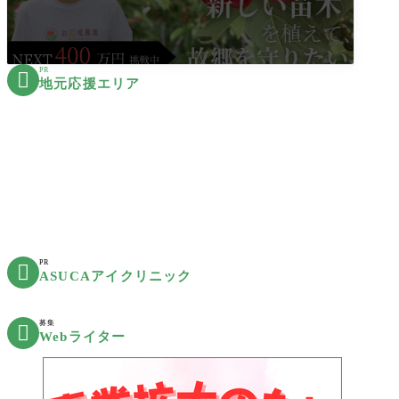
PR

地元応援エリア
PR

ASUCAアイクリニック
募集

Webライター