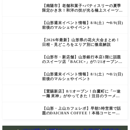
【南陽市】老舗和菓子×パティスリーの夏季
限定かき氷！和洋の技が光る極上スイーツ｜
菓匠 萬菊屋 510 Maison de CinQ-dix
【山形週末イベント情報】8/8(土）〜8/9(日)
前後のマルシェやイベント
【2026年最新】山形県の花火大会まとめ！
日程・見どころをエリア別に徹底解説
【山形市・新店舗】山形銀行本店1階に話題
のスイーツ店「BACIC+」が7/21オープン！
ご褒美にぴったりの絶品ケーキを実食レポ
【山形週末イベント情報】8/1(土）〜8/2(日)
前後のマルシェやイベント
【置賜新店】8/1オープン！白鷹町に「一途
一麺 來神」がやってきた！注目のラーメン
を爆速実食レポ
【山形・上山カフェレポ】早朝5時営業で話
題のDAICHAN COFFEE！本格コーヒーを
テイクアウトで堪能
このサイトの利用について
免責事項
プライバシーポリシー（個人情報の取扱）
著作権の取り扱い