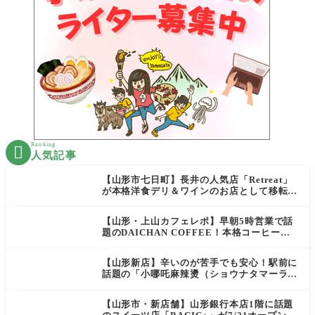
Ranking

人気記事
【山形市七日町】長井の人気店「Retreat」
が本格洋食デリ＆ワインのお店として移転オ
ープン決定！
【山形・上山カフェレポ】早朝5時営業で話
題のDAICHAN COFFEE！本格コーヒーを
テイクアウトで堪能
【山形新店】辛いのが苦手でも安心！駅前に
話題の「小哪吒麻辣燙（ショウナタマーラー
タン）」がOPEN
【山形市・新店舗】山形銀行本店1階に話題