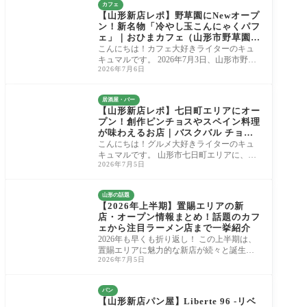
カフェ
【山形新店レポ】野草園にNewオープ
ン！新名物「冷やし玉こんにゃくパフ
ェ」｜おひまカフェ（山形市野草園
内）
こんにちは！カフェ大好きライターのキュ
キュマルです。 2026年7月3日、山形市野草
2026年7月6日
園の中に「おひまカフェ」さんが新しくグ
ランド
居酒屋・バー
【山形新店レポ】七日町エリアにオー
プン！創作ピンチョスやスペイン料理
が味わえるお店｜バスクバル チョコ
（山形市）
こんにちは！グルメ大好きライターのキュ
キュマルです。 山形市七日町エリアに、本
2026年7月5日
場スペイン・バスクの食文化と和のエッセ
ンス
山形の話題
【2026年上半期】置賜エリアの新
店・オープン情報まとめ！話題のカフ
ェから注目ラーメン店まで一挙紹介
2026年も早くも折り返し！ この上半期は、
置賜エリアに魅力的な新店が続々と誕生
2026年7月5日
し、注目スポットが目白押しでしたね。 そ
こで、こ
パン
【山形新店パン屋】Liberte 96 -リベ