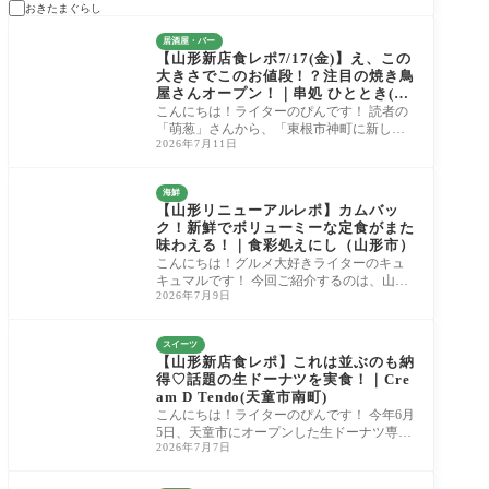
おきたまぐらし
居酒屋・バー
【山形新店食レポ7/17(金)】え、この
大きさでこのお値段！？注目の焼き鳥
屋さんオープン！｜串処 ひととき(東
根市神町北)
こんにちは！ライターのぴんです！ 読者の
「萌葱」さんから、「東根市神町に新しい
2026年7月11日
お店が7月にオープン予定です！」という情
報を
海鮮
【山形リニューアルレポ】カムバッ
ク！新鮮でボリューミーな定食がまた
味わえる！｜食彩処えにし（山形市）
こんにちは！グルメ大好きライターのキュ
キュマルです！ 今回ご紹介するのは、山形
2026年7月9日
市嶋北にある「食彩処えにし」さん。 先
日、や
スイーツ
【山形新店食レポ】これは並ぶのも納
得♡話題の生ドーナツを実食！｜Cre
am D Tendo(天童市南町)
こんにちは！ライターのぴんです！ 今年6月
5日、天童市にオープンした生ドーナツ専門
2026年7月7日
店「Cream D Tendo」さん。 すでに足を運ば
れた方