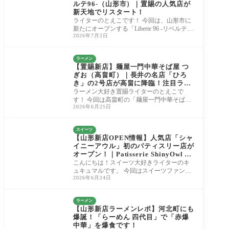
ルテ96-（山形市）｜置賜の人気店が
新天地でリスタート！
ライターのとえこです！ 今回は、山形市に
新たにオープンする「Liberte 96 -リベルテ96
2026年7月2日
-」さんにお邪魔してきました。 以前置賜地
域で
ラーメン
【置賜新店】麺屋一門中華そば屋 つ
ぎお（高畠町）｜長井の名店「ひろ
き」の2号店が高畠に降臨！注目ラー
メンの最新レポ
ラーメン大好き置賜ライターのとえこで
す！ 今回は高畠町の「麺屋一門中華そば屋
2026年6月25日
つぎお」さんにお邪魔してきました。 2026
年6月23
スイーツ
【山形新店OPEN情報】人気店「シャ
イニーアウル」初のパティスリー店が
オープン！｜Patisserie ShinyOwl ya
magata polc（山形市風間）
こんにちは！スイーツ大好きライターのキ
ュキュマルです。 今回はスイーツファンの
2026年6月24日
皆さんに、とっておきの新店情報をお届け
しま
ラーメン
【山形新店ラーメンレポ】河北町にも
爆誕！「らーめん 四代目」で「赤爆
中華」を爆食です！