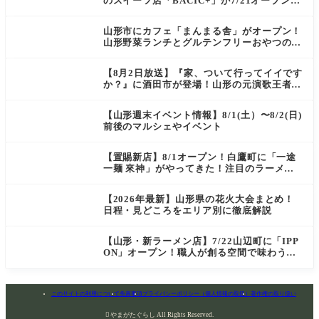
のスイーツ店「BACIC+」が7/21オープン！
ご褒美にぴったりの絶品ケーキを実食レポ
山形市にカフェ「まんまる舎」がオープン！
山形野菜ランチとグルテンフリーおやつの新
店情報
【8月2日放送】『家、ついて行ってイイです
か？』に酒田市が登場！山形の元演歌王者
（秘）郷土メシ
【山形週末イベント情報】8/1(土）〜8/2(日)
前後のマルシェやイベント
【置賜新店】8/1オープン！白鷹町に「一途
一麺 來神」がやってきた！注目のラーメン
を爆速実食レポ
【2026年最新】山形県の花火大会まとめ！
日程・見どころをエリア別に徹底解説
【山形・新ラーメン店】7/22山辺町に「IPP
ON」オープン！職人が創る空間で味わう
「冷たい鶏らーめん」を実食レポ
このサイトの利用について
免責事項
プライバシーポリシー（個人情報の取扱）
著作権の取り扱い

やまがたぐらし All Rights Reserved.