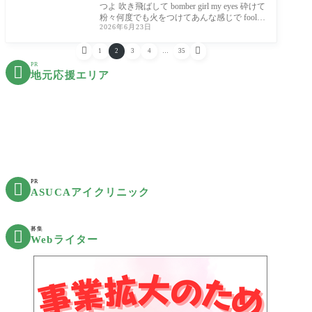
つよ 吹き飛ばして bomber girl my eyes 砕けて
粉々何度でも火をつけてあんな感じで fool f
2026年6月23日
or your lovin' in a little heaven～♪ ど～も～～。
ラ


1
2
3
4
…
35
PR

地元応援エリア
PR

ASUCAアイクリニック
募集

Webライター