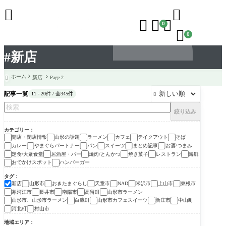





0

0
#新店
ホーム
新店
Page 2

記事一覧
11 - 20件 / 全345件

絞り込み
カテゴリー
開店・閉店情報
山形の話題
ラーメン
カフェ
テイクアウト
そば
カレー
やまぐらパートナー
パン
スイーツ
まとめ記事
お酒/つまみ
定食/大衆食堂
居酒屋・バー
焼肉/とんかつ
焼き菓子
レストラン
海鮮
おでかけスポット
ハンバーガー
タグ
新店
山形市
おきたまぐらし
天童市
米沢市
上山市
東根市
NAD
寒河江市
長井市
南陽市
高畠町
山形市ラーメン
山形市、山形市ラーメン
白鷹町
山形市カフェスイーツ
新庄市
中山町
河北町
村山市
地域エリア