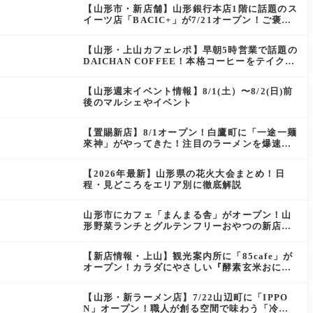
【山形市・新店舗】山形銀行本店1階に話題のス
イーツ店「BACIC+」が7/21オープン！ご褒美
にぴったりの絶品ケーキを実食レポ
【山形・上山カフェレポ】早朝5時営業で話題の
DAICHAN COFFEE！本格コーヒーをテイクア
ウトで堪能
【山形週末イベント情報】8/1(土）〜8/2(日)前
後のマルシェやイベント
【置賜新店】8/1オープン！白鷹町に「一途一麺
來神」がやってきた！注目のラーメンを爆速実
食レポ
【2026年最新】山形県の花火大会まとめ！日
程・見どころをエリア別に徹底解説
山形市にカフェ「まんまる舎」がオープン！山
形野菜ランチとグルテンフリーおやつの新店情
報
【新店情報・上山】観光案内所に「85cafe」が
オープン！カラダにやさしい『酵素玄米おにぎ
り』とコーヒーを味わう
【山形・新ラーメン店】7/22山辺町に「IPPO
N」オープン！職人が創る空間で味わう「冷た