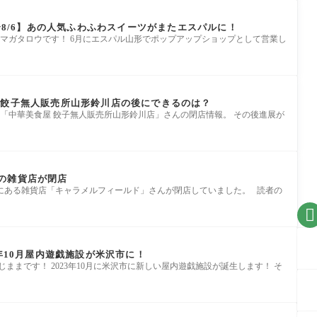
7〜8/6】あの人気ふわふわスイーツがまたエスパルに！
マガタロウです！ 6月にエスパル山形でポップアップショップとして営業し
 餃子無人販売所山形鈴川店の後にできるのは？
「中華美食屋 餃子無人販売所山形鈴川店」さんの閉店情報。 その後進展が
の雑貨店が閉店
日町にある雑貨店「キャラメルフィールド」さんが閉店していました。 読者の

3年10月屋内遊戯施設が米沢市に！
ままです！ 2023年10月に米沢市に新しい屋内遊戯施設が誕生します！ そ