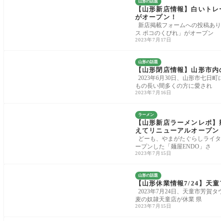
山形の話題
【山形新店情報】白いトレ
がオープン！
新店掲載フォームへの投稿ありが
ス ポコのくびれ」がオープン
2023年7月17日
山形の話題
【山形閉店情報】山形市内
2023年6月30日、山形市七日
もの長い間多くの方に愛され
2023年7月16日
ラーメン
【山形新店ラーメンレポ】
えてリニューアルオープン
どーも、やまがたぐらしライタ
ープンした「麺屋ENDO」さ
2023年7月15日
山形の話題
【山形休業情報7/24】天
2023年7月24日、天童市芳
麦の奴隷天童店が休業 県
2023年7月15日