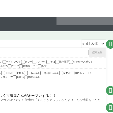


絞り込み
ン
テイクアウト
カレー
スイーツ
そば
焼き菓子
おでかけスポット
とんかつ
ケーキ
居酒屋・バー
和食
市
上山市
東根市
山形市新店
寒河江市新店
長井市
山形市ラーメン
フェスイーツ
新庄市
東根市新店

しく古着屋さんがオープンする！？
マガタロウです！ 読者の「てんどうぐらし」さんよりこんな情報をいただ
