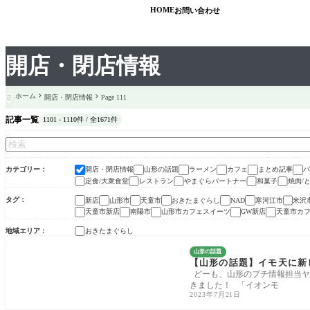
HOME
お問い合わせ
開店・閉店情報
ホーム
開店・閉店情報
Page 111

記事一覧
1101 - 1110件 / 全1671件
カテゴリー
開店・閉店情報
山形の話題
ラーメン
カフェ
まとめ記事
パ
定食/大衆食堂
レストラン
やまぐらパートナー
和菓子
焼肉/
タグ
新店
山形市
天童市
おきたまぐらし
寒河江市
米沢
NAD
天童市新店
南陽市
山形市カフェスイーツ
GW新店
天童市カ
地域エリア
おきたまぐらし
山形の話題
【山形の話題】イモ天に新
どーも、山形のプチ情報担当ヤ
きました！ 「イオンモ
2023年7月21日