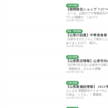
山形の話題
【期間限定ショップ 7/2
どーも、山形のプチ情報担当ヤ
ていた南陽の「こおどり
2023年7月21日
開店・閉店情報
【山形の話題】中華美食屋
以前やまがたぐらしで紹介した
ありましたので、紹介し
2023年7月20日
山形の話題
【山形閉店情報】山形市内
2023年5月31日に山形市十
「雑貨好き」さんから情報
2023年7月17日
山形の話題
【山形新施設情報】 202
よじまま 置賜担当ライターのよじ
の名は「くても」！ 置賜地
2023年7月17日