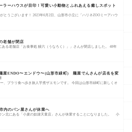
ーラーハウスが目印！可愛い小動物とふれあえる癒しスポット
とうございます！ 2023年6月2日、山形市小立に「ハリネZOOミーアハウ
の老舗が閉店
町にある老舗店「お食事処 鰻六（うなろく）」」さんが閉店しました。 48年
麺屋ENDO〜エンドウ〜(山形市緑町) 麺屋でんさんが店名を変
！
ー、ブラリ食べ歩き旅人芋煮ザエモンです。 今回は山形市緑町に新しくオ
童市内のパン屋さんが休業へ
賀タウン北にある「小麦の奴隷天童店」さんが休業することになりました。 小