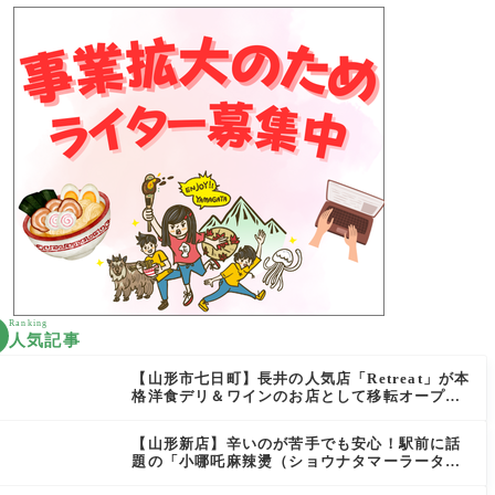
Ranking
人気記事
【山形市七日町】長井の人気店「Retreat」が本
格洋食デリ＆ワインのお店として移転オープン
決定！
【山形新店】辛いのが苦手でも安心！駅前に話
題の「小哪吒麻辣燙（ショウナタマーラータ
ン）」がOPEN