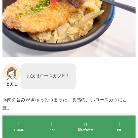
お次はロースカツ丼！
とえこ
豚肉の旨みがぎゅっとつまった、食感のよいロースカツに舌
鼓。
下のご飯にもタレがしみこんでいて、最後の1口までずっとおい




HOME
SNS
問い合わせ
PR
しかったです。