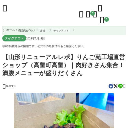





0

0
ホーム
御当地グルメ
弁当
テイクアウト

テイクアウト
2024年7月14日
取材/掲載時点の情報です。公式等の最新情報もご確認ください。
【山形リニューアルレポ】りんご苑工場直営
ショップ（高畠町高畠）｜肉好きさん集合！
満腹メニューが盛りだくさん


保存する