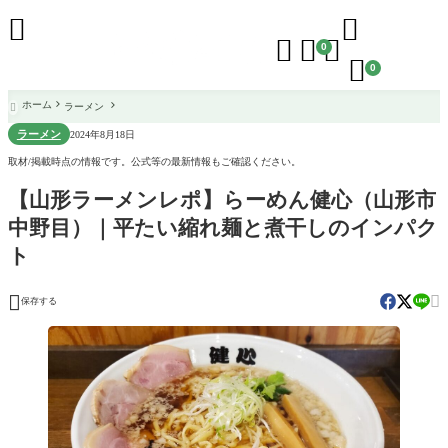





0

0
ホーム
ラーメン

ラーメン
2024年8月18日
取材/掲載時点の情報です。公式等の最新情報もご確認ください。
【山形ラーメンレポ】らーめん健心（山形市
中野目）｜平たい縮れ麺と煮干しのインパク
ト


保存する