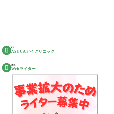
PR

ASUCAアイクリニック
募集

Webライター