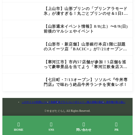
豪華企画が満載（天童・山形南・米沢・酒
田）
【上山市】山形プリンの「プリンアラモード
氷」が凄すぎる！丸ごとプリンのせ＆1日10
食限定の贅沢かき氷
【山形週末イベント情報】8/8(土）〜8/9(日)
前後のマルシェやイベント
【山形市・新店舗】山形銀行本店1階に話題
のスイーツ店「BACIC+」が7/21オープン！
ご褒美にぴったりの絶品ケーキを実食レポ
【寒河江市】市内57店舗が参加！5店舗を巡
って豪華景品を当てよう「寒河江飲食店スタ
ンプラリー」開催
【七日町・7/13オープン】ソソルベ『牛丼専
門店』で味わう絶品牛丼ランチを実食レポ！
このサイトの利用について
免責事項
プライバシーポリシー（個人情報の取扱）
著作権の取り扱い

やまがたぐらし All Rights Reserved.




HOME
SNS
問い合わせ
PR