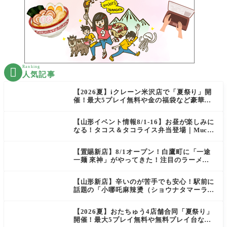
Ranking

人気記事
【2026夏】iクレーン米沢店で「夏祭り」開
催！最大5プレイ無料や金の福袋など豪華企
画が満載！
【山形イベント情報8/1-16】お昼が楽しみに
なる！タコス＆タコライス弁当登場｜Mucha
s
【置賜新店】8/1オープン！白鷹町に「一途
一麺 來神」がやってきた！注目のラーメン
を爆速実食レポ
【山形新店】辛いのが苦手でも安心！駅前に
話題の「小哪吒麻辣燙（ショウナタマーラー
タン）」がOPEN
【2026夏】おたちゅう4店舗合同「夏祭り」
開催！最大5プレイ無料や無料プレイ台など