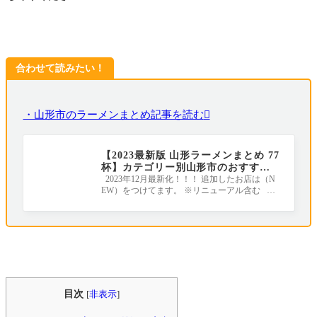
合わせて読みたい！
・山形市のラーメンまとめ記事を読む
【2023最新版 山形ラーメンまとめ 77
杯】カテゴリー別山形市のおすすめ
ラーメン店｜地元ライターがすべて
2023年12月最新化！！！ 追加したお店は（N
EW）をつけてます。 ※リニューアル含む ラ
行きました！
ーメンの年間消費量が全国１位のラーメン王
目次
[
非表示
]