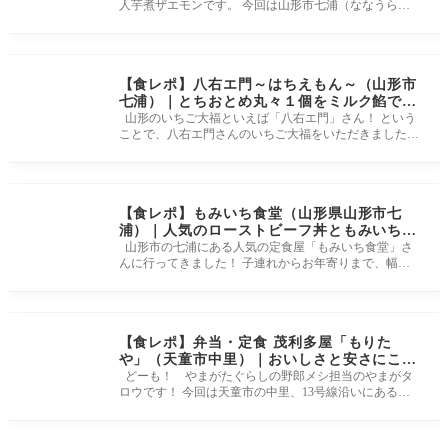
人芋煮ザエモンです。 今回は山形市七浦（ななうら）
にありますラーメン店
【食レポ】八右エ門～はちえもん～（山形市
七浦）｜とちおとめ丸々１個をミルク餡で包
容したいちご大福
山形のいちご大福といえば「八右エ門」さん！ という
ことで、八右エ門さんのいちご大福をいただきました
（^-^） その知名度と人
【食レポ】もみいち食堂（山形県山形市七
浦）｜人気のローストビーフ丼ともみいち定
食
山形市の七浦にある人気の定食屋「もみいち食堂」さ
んに行ってきました！ 子連れからお年寄りまで、幅広
い年代に人気のお店で
【食レポ】弁当・定食 茂利多屋「もりた
や」（天童市中里）｜おいしさと安さにこだ
わった地元に愛されるお店
どーも！ やまがたぐらしの野郎メシ担当のやまがタ
ロウです！ 今回は天童市の中里、13号線沿いにある
「食堂・弁当 茂利多屋」