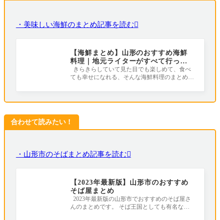
・美味しい海鮮のまとめ記事を読む
【海鮮まとめ】山形のおすすめ海鮮
料理｜地元ライターがすべて行って
みました！
きらきらしていて見た目でも楽しめて、食べ
ても幸せになれる、そんな海鮮料理のまとめで
す(*^_^*) 山形にはおすすめの海鮮料理屋
合わせて読みたい！
・山形市のそばまとめ記事を読む
【2023年最新版】山形市のおすすめ
そば屋まとめ
2023年最新版の山形市でおすすめのそば屋さ
んのまとめです。 そば王国としても有名な山
形。 街中ではあちこちにそば屋さんがあり