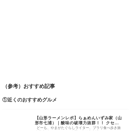
（参考）おすすめ記事
①近くのおすすめグルメ
【山形ラーメンレポ】らぁめんいずみ家（山
形市七浦）｜酸味の破壊力抜群！！ クセに
なる特製つけ麺を頂きました。
どーも、やまがたぐらしライター、ブラリ食べ歩き旅