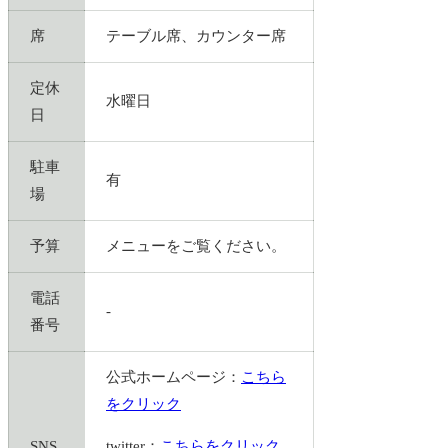
席
テーブル席、カウンター席
定休
水曜日
日
駐車
有
場
予算
メニューをご覧ください。
電話
-
番号
公式ホームページ：
こちら
をクリック
SNS
twitter：
こちらをクリック