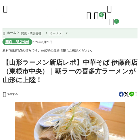





0

0
ホーム
開店・閉店情報
ラーメン

開店・閉店情報
2024年8月28日
取材/掲載時点の情報です。公式等の最新情報もご確認ください。
【山形ラーメン新店レポ】中華そば 伊藤商店
（東根市中央）｜朝ラーの喜多方ラーメンが
山形に上陸！


保存する