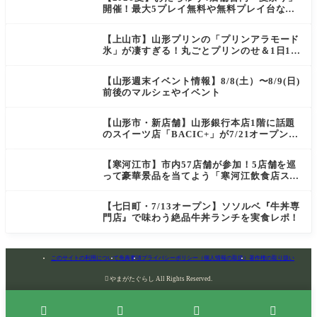
開催！最大5プレイ無料や無料プレイ台など
豪華企画が満載（天童・山形南・米沢・酒
田）
【上山市】山形プリンの「プリンアラモード
氷」が凄すぎる！丸ごとプリンのせ＆1日10
食限定の贅沢かき氷
【山形週末イベント情報】8/8(土）〜8/9(日)
前後のマルシェやイベント
【山形市・新店舗】山形銀行本店1階に話題
のスイーツ店「BACIC+」が7/21オープン！
ご褒美にぴったりの絶品ケーキを実食レポ
【寒河江市】市内57店舗が参加！5店舗を巡
って豪華景品を当てよう「寒河江飲食店スタ
ンプラリー」開催
【七日町・7/13オープン】ソソルベ『牛丼専
門店』で味わう絶品牛丼ランチを実食レポ！
このサイトの利用について
免責事項
プライバシーポリシー（個人情報の取扱）
著作権の取り扱い

やまがたぐらし All Rights Reserved.



