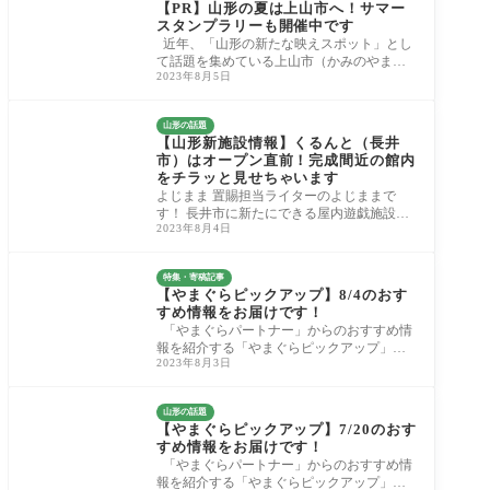
【PR】山形の夏は上山市へ！サマー
スタンプラリーも開催中です
近年、「山形の新たな映えスポット」とし
て話題を集めている上山市（かみのやま）
2023年8月5日
の「菜の花畑 ヴェンテンガルテン」。 以前
や
山形の話題
【山形新施設情報】くるんと（長井
市）はオープン直前！完成間近の館内
をチラッと見せちゃいます
よじまま 置賜担当ライターのよじままで
す！ 長井市に新たにできる屋内遊戯施設
2023年8月4日
「くるんと」。 9月1日のオープンを心待ち
にしてい
特集・寄稿記事
【やまぐらピックアップ】8/4のおす
すめ情報をお届けです！
「やまぐらパートナー」からのおすすめ情
報を紹介する「やまぐらピックアップ」！
2023年8月3日
今週のお知らせはこちらです。 1．cafe Hana
mori
山形の話題
【やまぐらピックアップ】7/20のおす
すめ情報をお届けです！
「やまぐらパートナー」からのおすすめ情
報を紹介する「やまぐらピックアップ」！