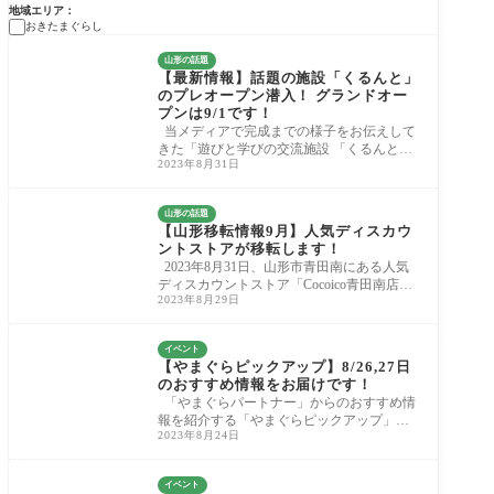
地域エリア
おきたまぐらし
山形の話題
【最新情報】話題の施設「くるんと」
のプレオープン潜入！ グランドオー
プンは9/1です！
当メディアで完成までの様子をお伝えして
きた「遊びと学びの交流施設 「くるんと」
2023年8月31日
（山形県長井市）」。 2023年9月1日のグラ
ンド
山形の話題
【山形移転情報9月】人気ディスカウ
ントストアが移転します！
2023年8月31日、山形市青田南にある人気
ディスカウントストア「Cocoico青田南店」
2023年8月29日
が閉店します。 読者のミシェルさんからも
情報を
イベント
【やまぐらピックアップ】8/26,27日
のおすすめ情報をお届けです！
「やまぐらパートナー」からのおすすめ情
報を紹介する「やまぐらピックアップ」！
2023年8月24日
今週のお知らせはこちらです。 8月26、27
日
イベント