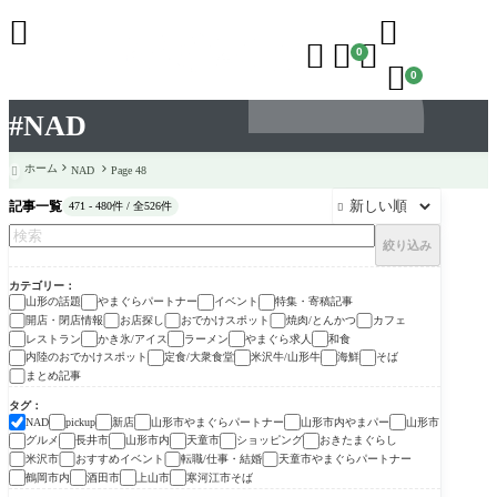





0

0
#NAD
ホーム
NAD
Page 48

記事一覧
471 - 480件 / 全526件

絞り込み
カテゴリー
山形の話題
やまぐらパートナー
イベント
特集・寄稿記事
開店・閉店情報
お店探し
おでかけスポット
焼肉/とんかつ
カフェ
レストラン
かき氷/アイス
ラーメン
やまぐら求人
和食
内陸のおでかけスポット
定食/大衆食堂
米沢牛/山形牛
海鮮
そば
まとめ記事
タグ
新店
山形市やまぐらパートナー
山形市内やまパー
山形市
NAD
pickup
グルメ
長井市
山形市内
天童市
ショッピング
おきたまぐらし
米沢市
おすすめイベント
転職/仕事・結婚
天童市やまぐらパートナー
鶴岡市内
酒田市
上山市
寒河江市そば