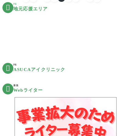
PR

地元応援エリア
PR

ASUCAアイクリニック
募集

Webライター