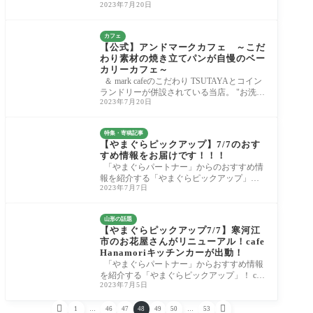
2023年7月20日
今週のお知らせはこちらです。 1．アンドマ
ー
カフェ
【公式】アンドマークカフェ ～こだ
わり素材の焼き立てパンが自慢のベー
カリーカフェ～
＆ mark cafeのこだわり TSUTAYAとコイン
ランドリーが併設されている当店。 "お洗濯
2023年7月20日
完了までの、少しだけできた自分の時間に"
&
特集・寄稿記事
【やまぐらピックアップ】7/7のおす
すめ情報をお届けです！！！
「やまぐらパートナー」からのおすすめ情
報を紹介する「やまぐらピックアップ」！
2023年7月7日
今週のお知らせはこちらです。 １．「山形
山形の話題
【やまぐらピックアップ7/7】寒河江
市のお花屋さんがリニューアル！cafe
Hanamoriキッチンカーが出動！
「やまぐらパートナー」からおすすめ情報
を紹介する「やまぐらピックアップ」！ cafe
2023年7月5日
Hanamori 南陽山南店さんからのお知らせで
す。


1
…
46
47
48
49
50
…
53