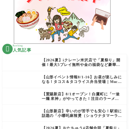
Ranking

人気記事
【2026夏】iクレーン米沢店で「夏祭り」開
催！最大5プレイ無料や金の福袋など豪華企
画が満載！
【山形イベント情報8/1-16】お昼が楽しみに
なる！タコス＆タコライス弁当登場｜Mucha
s
【置賜新店】8/1オープン！白鷹町に「一途
一麺 來神」がやってきた！注目のラーメン
を爆速実食レポ
【山形新店】辛いのが苦手でも安心！駅前に
話題の「小哪吒麻辣燙（ショウナタマーラー
タン）」がOPEN
【2026夏】おたちゅう4店舗合同「夏祭り」