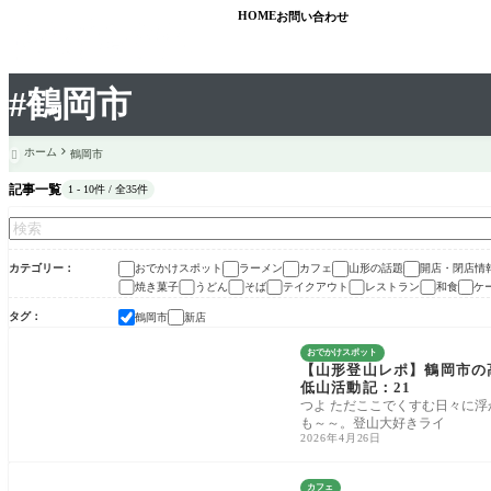
HOME
お問い合わせ
#鶴岡市
ホーム
鶴岡市

記事一覧
1 - 10件 / 全35件
カテゴリー
おでかけスポット
ラーメン
カフェ
山形の話題
開店・閉店情
焼き菓子
うどん
そば
テイクアウト
レストラン
和食
ケ
タグ
鶴岡市
新店
おでかけスポット
【山形登山レポ】鶴岡市の高
低山活動記：21
つよ ただここでくすむ日々に浮
も～～。登山大好きライ
2026年4月26日
カフェ