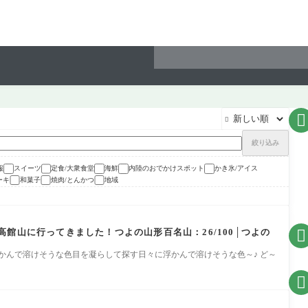


絞り込み
報
スイーツ
定食/大衆食堂
海鮮
内陸のおでかけスポット
かき氷/アイス
ーキ
和菓子
焼肉/とんかつ
地域
館山に行ってきました！つよの山形百名山：26/100│つよの

かんで溶けそうな色目を凝らして探す日々に浮かんで溶けそうな色～♪ ど～
