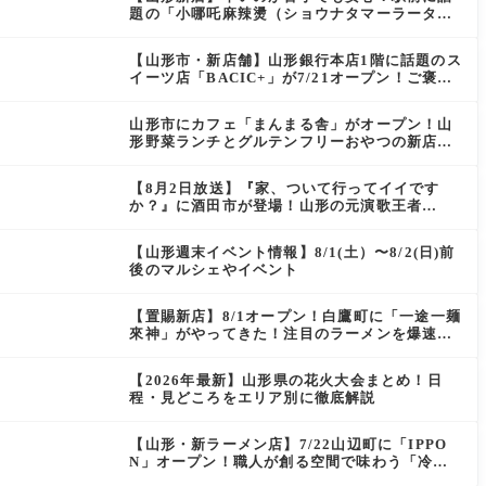
題の「小哪吒麻辣燙（ショウナタマーラータ
ン）」がOPEN
【山形市・新店舗】山形銀行本店1階に話題のス
イーツ店「BACIC+」が7/21オープン！ご褒美
にぴったりの絶品ケーキを実食レポ
山形市にカフェ「まんまる舎」がオープン！山
形野菜ランチとグルテンフリーおやつの新店情
報
【8月2日放送】『家、ついて行ってイイです
か？』に酒田市が登場！山形の元演歌王者
（秘）郷土メシ
【山形週末イベント情報】8/1(土）〜8/2(日)前
後のマルシェやイベント
【置賜新店】8/1オープン！白鷹町に「一途一麺
來神」がやってきた！注目のラーメンを爆速実
食レポ
【2026年最新】山形県の花火大会まとめ！日
程・見どころをエリア別に徹底解説
【山形・新ラーメン店】7/22山辺町に「IPPO
N」オープン！職人が創る空間で味わう「冷た
い鶏らーめん」を実食レポ