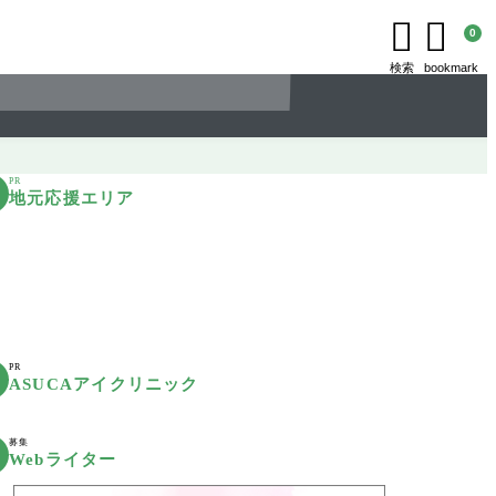


0
検索
bookmark
PR
地元応援エリア
PR
ASUCAアイクリニック
募集
Webライター