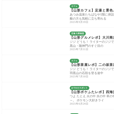
カフェ
【山形カフェ】足湯と景色
あつみ温泉たちばなや1階に併
般の方も気軽に立ち寄れる
2025年9月19日
定食/大衆食堂
【山形グルメレポ】大川商
ジジ どうも！ ライターのジジ
黒山・随神門のすぐ目の
2025年7月11日
カフェ
【山形茶屋レポ】二の坂茶
ジジ どうも！ ライターのジジ
羽黒山の石段を登る途中
2025年7月10日
おでかけスポット
【山形ポケふたレポ】四海
つよ たとえ 火の中 水の中 草
～。 ポケモン大好きライ
2025年6月24日