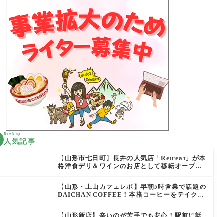
Ranking
人気記事
【山形市七日町】長井の人気店「Retreat」が本
格洋食デリ＆ワインのお店として移転オープン
決定！
【山形・上山カフェレポ】早朝5時営業で話題の
DAICHAN COFFEE！本格コーヒーをテイクア
ウトで堪能
【山形新店】辛いのが苦手でも安心！駅前に話