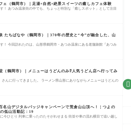
フェ（鶴岡市）｜足湯×自然×絶景スイーツの癒しカフェ体験
です！ あつみ温泉街の中でも、ちょっと特別な「癒しスポット」として注目
 たちばなや（鶴岡市）｜370年の歴史と“今”が融合した、山
です！ 今回訪れたのは、山形県鶴岡市・あつみ温泉にある老舗旅館『あつみ
堂（鶴岡市）｜メニューはうどんのみ⁉︎人気うどん店へ行ってみ
」さんに行ってきました。 ラーメン県山形にありながらメニューはうどんの

百名山デジタルバッジキャンペーンで荒倉山山頂へ！￤つよの
よの低山活動記：19
めに今ひとり 列車に乗ったのたそがれせまる 街並や車の流れ横目で追い越し