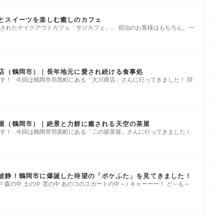
とスイーツを楽しむ癒しのカフェ
設されたテイクアウトカフェ「サジカフェ」。 宿泊のお客様はもちろん、一
店（鶴岡市）｜長年地元に愛され続ける食事処
です！ 今回は鶴岡市羽黒町にある「大川商店」さんに行ってきました！ 羽
屋（鶴岡市）｜絶景と力餅に癒される天空の茶屋
です！ 今回は鶴岡市羽黒町にある「二の坂茶屋」さんに行ってきました！
波静！鶴岡市に爆誕した待望の「ポケふた」を見てきました！
の中 森の中 土の中 雲の中 あのコのスカートの中～♪ キャーーー！ ど～も～