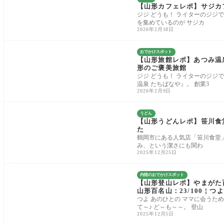
【山形カフェレポ】サジカ
ジジ どうも！ ライターのジジ
を集めているのが サジカ
2026年2月18日
おでかけスポット
【山形旅館レポ】あつみ温泉
形のご褒美旅館
ジジ どうも！ ライターのジジ
温泉 たちばなや』。 創業3
2026年2月9日
うどん
【山形うどんレポ】笹川食
た
鶴岡市にある人気店「笹川食堂
み、という潔さにも関わ
2025年12月25日
内陸のおでかけスポット
【山形登山レポ】やまがた
山形百名山：23/100￤つ
つよ あのひとの ママに会うた
て～♪ ど～も～～。 登山
2025年12月5日