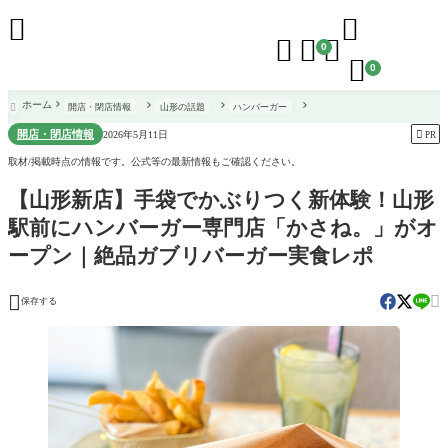





0

0
ホーム
開店・閉店情報
山形の話題
ハンバーガー

開店・閉店情報

2026年5月11日
PR
取材/掲載時点の情報です。公式等の最新情報もご確認ください。
【山形新店】手袋でかぶりつく新体験！山形
駅前にハンバーガー専門店「かさね。」がオ
ープン｜絶品ガブリバーガー実食レポ


保存する