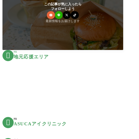
この記事が気に入ったら
フォローしよう
最新情報をお届けします
PR

地元応援エリア
PR

ASUCAアイクリニック