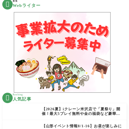
募集

Webライター
Ranking

人気記事
【2026夏】iクレーン米沢店で「夏祭り」開
催！最大5プレイ無料や金の福袋など豪華企
画が満載！
【山形イベント情報8/1-16】お昼が楽しみに