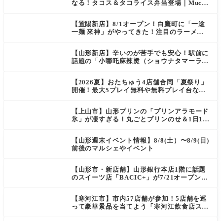
なる！タコス＆タコライス弁当登場｜Mucha
s
【置賜新店】8/1オープン！白鷹町に「一途
一麺 來神」がやってきた！注目のラーメン
を爆速実食レポ
【山形新店】辛いのが苦手でも安心！駅前に
話題の「小哪吒麻辣燙（ショウナタマーラー
タン）」がOPEN
【2026夏】おたちゅう4店舗合同「夏祭り」
開催！最大5プレイ無料や無料プレイ台など
豪華企画が満載（天童・山形南・米沢・酒
田）
【上山市】山形プリンの「プリンアラモード
氷」が凄すぎる！丸ごとプリンのせ＆1日10
食限定の贅沢かき氷
【山形週末イベント情報】8/8(土）〜8/9(日)
前後のマルシェやイベント
【山形市・新店舗】山形銀行本店1階に話題
のスイーツ店「BACIC+」が7/21オープン！
ご褒美にぴったりの絶品ケーキを実食レポ
【寒河江市】市内57店舗が参加！5店舗を巡
って豪華景品を当てよう「寒河江飲食店スタ
ンプラリー」開催