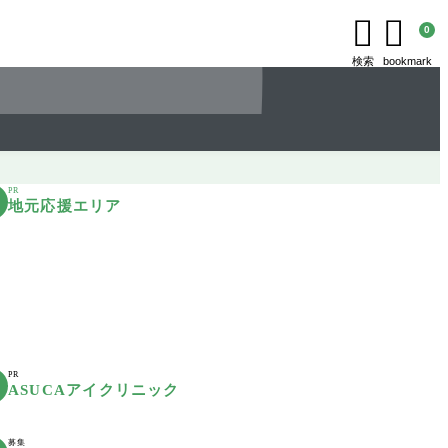


0
検索
bookmark
PR
地元応援エリア
PR
ASUCAアイクリニック
募集