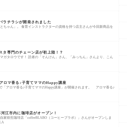
バラチラシが開発されました
とちゃん」。 食育インストラクターの資格を持つ店主さんが今回新商品を
スタ専門のチェーン店が初上陸！？
マガタロウです！ 読者の「そんけん」さん、「みっちん」さんより、こん
アロマ香る♪子育てママのHappy講座
Q1で「アロマ香る♪子育てママのHappy講座」が開催されます。 アロマ香る♪
】寒河江市内に珈琲店がオープン！
に自家焙煎珈琲店「coffeeBLABO（コーヒーブラボ）」さんがオープンしま
LA