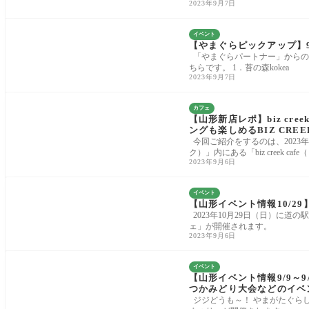
2023年9月7日
イベント
【やまぐらピックアップ】
「やまぐらパートナー」からの
ちらです。 1．苔の森kokea
2023年9月7日
カフェ
【山形新店レポ】biz cr
ングも楽しめるBIZ CREE
今回ご紹介をするのは、2023年
ク）」内にある「biz creek cafe
2023年9月6日
イベント
【山形イベント情報10/2
2023年10月29日（日）に
ェ」が開催されます。
2023年9月6日
イベント
【山形イベント情報9/9～
つかみどり大会などのイベ
ジジどうも～！ やまがたぐらしラ