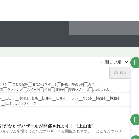


絞り込み
ーメン
まとめ記事
おでかけスポット
特集・寄稿記事
カフェ
堂
ランキング
スイーツ
和食
和菓子
焼肉/とんかつ
お酒/つまみ
上山市
寒河江市新店
長井市
山形市ラーメン
米沢市
南陽市
東根市
p
ツ
山形市カフェスイーツ

0】どだなだずバザールが開催されます！（上山市）
脛町のおかぶん広場でどだなだずバザールが開催されます。 どだなだずバザー