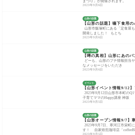
まつり」が開催されます。
2023年9月6日
山形の話題
【山形の話題】嚥下食用の
山形市飯塚町にある「定食屋も
開発しました！ もとち
2023年9月6日
山形の話題
【噂の真相】山形にあのパ
どーも、山形のプチ情報担当ヤ
なメッセージをいただき
2023年9月6日
イベント
【山形イベント情報9/12】
2023年9月12日山形市本町の
子育てママのHappy講座 神坂
2023年9月5日
山形の話題
【山形オープン情報9/7
2023年9月7日、寒河江市栄町
す！ 自家焙煎珈琲店「coffeeB
2023年9月5日