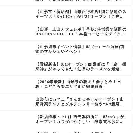
ン）」がOPEN
【山形市・新店舗】山形銀行本店1階に話題のス
イーツ店「BACIC+」が7/21オープン！ご褒美
にぴったりの絶品ケーキを実食レポ
【山形・上山カフェレポ】早朝5時営業で話題の
DAICHAN COFFEE！本格コーヒーをテイクア
ウトで堪能
【山形週末イベント情報】8/1(土）〜8/2(日)前
後のマルシェやイベント
【置賜新店】8/1オープン！白鷹町に「一途一麺
來神」がやってきた！注目のラーメンを爆速実
食レポ
【2026年最新】山形県の花火大会まとめ！日
程・見どころをエリア別に徹底解説
山形市にカフェ「まんまる舎」がオープン！山
形野菜ランチとグルテンフリーおやつの新店情
報
【新店情報・上山】観光案内所に「85cafe」が
オープン！カラダにやさしい『酵素玄米おにぎ
り』とコーヒーを味わう