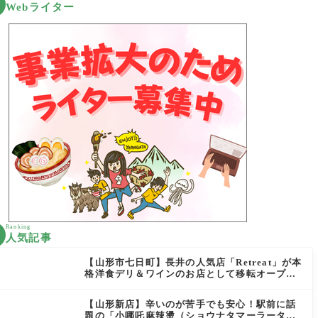
Webライター
Ranking
人気記事
【山形市七日町】長井の人気店「Retreat」が本
格洋食デリ＆ワインのお店として移転オープン
決定！
【山形新店】辛いのが苦手でも安心！駅前に話
題の「小哪吒麻辣燙（ショウナタマーラータ