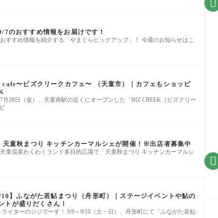

9/7のおすすめ情報をお届けです！
おすすめ情報を紹介する「やまぐらピックアップ」！ 今週のお知らせはこ
eek cafe〜ビズクリークカフェ〜 （天童市）｜カフェもショッピ
K
7月28日（金）、天童南駅の近くにオープンした「BIZ CREEK（ビズクリー
（ビ
9】天童秋まつり キッチンカーマルシェが開催！※出店者募集中
道の駅天童温泉わくわくランド多目的広場で「天童秋まつり キッチンカーマルシ

9/10】ふながた若鮎まつり（舟形町）｜ステージイベントや鮎の
ントが盛りだくさん！
イターのジジでーす！ 9/9～9/10（土・日）、舟形町にて「ふながた若鮎