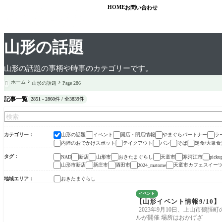
HOME
お問い合わせ
山形の話題
山形の話題の事柄や時事のカテゴリーです。
ホーム
山形の話題
Page 286

記事一覧
2851 - 2860件 / 全3839件
カテゴリー
山形の話題
イベント
開店・閉店情報
やまぐらパートナー
ラ
内陸のおでかけスポット
テイクアウト
パン
そば
定食/大衆食
タグ
新店
山形市
おきたまぐらし
天童市
寒河江市
NAD
picku
山形市新店
新庄市
酒田市
天童市カフェスイー
2024_matome
地域エリア
おきたまぐらし
イベント
【山形イベント情報9/1
2023年9月10日、上山市鶴
ルが開催 場所はおかげざ