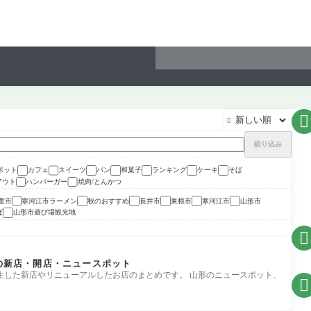


絞り込み
ポット
カフェ
スイーツ
パン
和菓子
ランキング
ケーキ
そば
アウト
ハンバーガー
焼肉/とんかつ
童市
寒河江市ラーメン
秋のおすすめ
長井市
東根市
寒河江市
山形市
ば
山形市遊び場観光地

形の新店・開店・ニュースポット
誕生した新店やリニューアルしたお店のまとめです。 山形のニュースポット、
