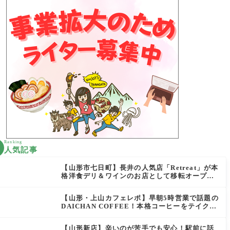
Ranking
人気記事
【山形市七日町】長井の人気店「Retreat」が本
格洋食デリ＆ワインのお店として移転オープン
決定！
【山形・上山カフェレポ】早朝5時営業で話題の
DAICHAN COFFEE！本格コーヒーをテイクア
ウトで堪能
【山形新店】辛いのが苦手でも安心！駅前に話