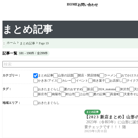
HOME
お問い合わせ
まとめ記事
ホーム
まとめ記事
Page 19

記事一覧
181 - 190件 / 全299件
カテゴリー
まとめ記事
山形の話題
開店・閉店情報
ラーメン
おでかけス
かき氷/アイス
カレー
イベント
焼き菓子
お店探し
テイク
タグ
おきたまぐらし
夏のおすすめ
新店
米沢市
天
2024_matome
新庄市
南陽市
村山市
上山市
夏の記事
高畠町
天童市そ
地域エリア
おきたまぐらし
まとめ記事
【2023 新店まとめ】山
2023年（令和5年）に山形に
要チェックです！！！ 随
2023年1月11日