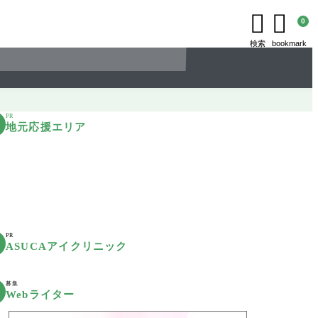


0
検索
bookmark
PR
地元応援エリア
PR
ASUCAアイクリニック
募集
Webライター