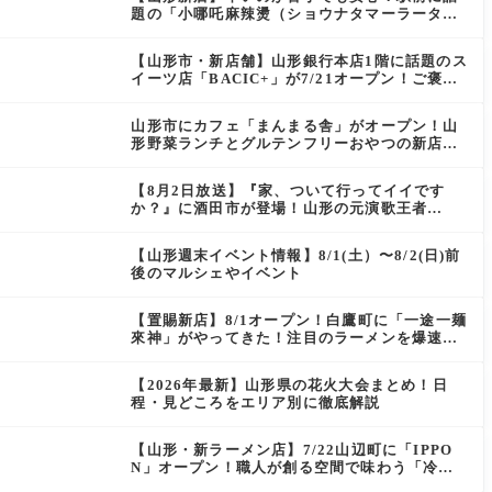
題の「小哪吒麻辣燙（ショウナタマーラータ
ン）」がOPEN
【山形市・新店舗】山形銀行本店1階に話題のス
イーツ店「BACIC+」が7/21オープン！ご褒美
にぴったりの絶品ケーキを実食レポ
山形市にカフェ「まんまる舎」がオープン！山
形野菜ランチとグルテンフリーおやつの新店情
報
【8月2日放送】『家、ついて行ってイイです
か？』に酒田市が登場！山形の元演歌王者
（秘）郷土メシ
【山形週末イベント情報】8/1(土）〜8/2(日)前
後のマルシェやイベント
【置賜新店】8/1オープン！白鷹町に「一途一麺
來神」がやってきた！注目のラーメンを爆速実
食レポ
【2026年最新】山形県の花火大会まとめ！日
程・見どころをエリア別に徹底解説
【山形・新ラーメン店】7/22山辺町に「IPPO
N」オープン！職人が創る空間で味わう「冷た
い鶏らーめん」を実食レポ