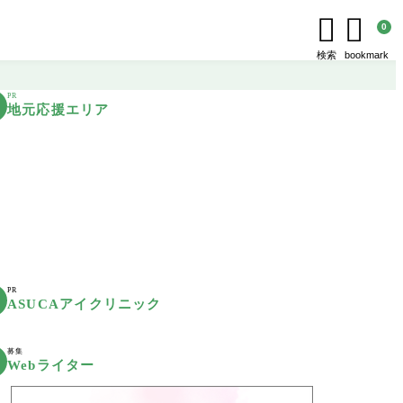


0
検索
bookmark
PR
地元応援エリア
PR
ASUCAアイクリニック
募集
Webライター