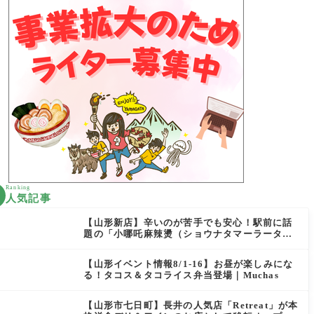
Ranking
人気記事
【山形新店】辛いのが苦手でも安心！駅前に話
題の「小哪吒麻辣燙（ショウナタマーラータ
ン）」がOPEN
【山形イベント情報8/1-16】お昼が楽しみにな
る！タコス＆タコライス弁当登場｜Muchas
【山形市七日町】長井の人気店「Retreat」が本