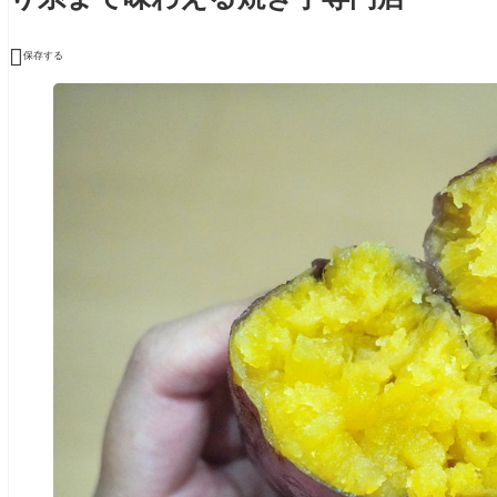

保存する