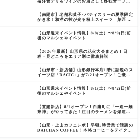
格洋食デリ＆ワインのお店として移転オープン
決定！
【南陽市】老舗和菓子×パティスリーの夏季限定
かき氷！和洋の技が光る極上スイーツ｜菓匠 萬
菊屋 510 Maison de CinQ-dix
【山形週末イベント情報】8/8(土）〜8/9(日)前
後のマルシェやイベント
【2026年最新】山形県の花火大会まとめ！日
程・見どころをエリア別に徹底解説
【山形市・新店舗】山形銀行本店1階に話題のス
イーツ店「BACIC+」が7/21オープン！ご褒美
にぴったりの絶品ケーキを実食レポ
【山形週末イベント情報】8/1(土）〜8/2(日)前
後のマルシェやイベント
【置賜新店】8/1オープン！白鷹町に「一途一麺
來神」がやってきた！注目のラーメンを爆速実
食レポ
【山形・上山カフェレポ】早朝5時営業で話題の
DAICHAN COFFEE！本格コーヒーをテイクア
ウトで堪能