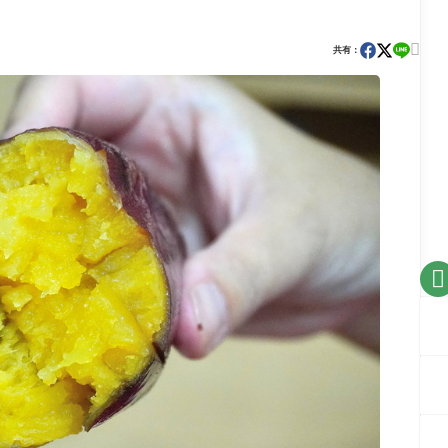

共有：
