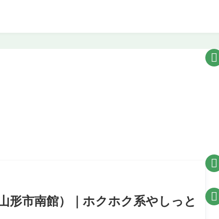



（山形市南館）｜ホクホク系やしっと