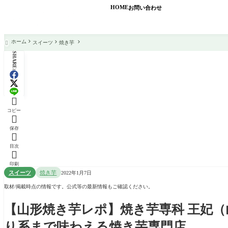
HOME
お問い合わせ
ホーム
スイーツ
焼き芋

SHARE:

コピー

保存

目次

印刷
スイーツ
焼き芋
2022年1月7日
取材/掲載時点の情報です。公式等の最新情報もご確認ください。
【山形焼き芋レポ】焼き芋専科 王妃
り系まで味わえる焼き芋専門店