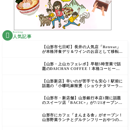
Ranking

人気記事
【山形市七日町】長井の人気店「Retreat」
が本格洋食デリ＆ワインのお店として移転オ
ープン決定！
【山形・上山カフェレポ】早朝5時営業で話
題のDAICHAN COFFEE！本格コーヒーを
テイクアウトで堪能
【山形新店】辛いのが苦手でも安心！駅前に
話題の「小哪吒麻辣燙（ショウナタマーラー
タン）」がOPEN
【山形市・新店舗】山形銀行本店1階に話題
のスイーツ店「BACIC+」が7/21オープン！
ご褒美にぴったりの絶品ケーキを実食レポ
山形市にカフェ「まんまる舎」がオープン！
山形野菜ランチとグルテンフリーおやつの新
店情報