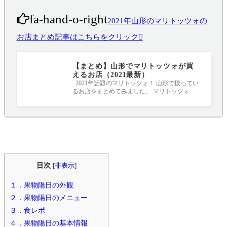
fa-hand-o-right
2021年山形のマリトッツォの
お店まとめ記事はこちらをクリック
【まとめ】山形でマリトッツォが買
えるお店（2021最新）
2021年話題のマリトッツォ！ 山形で扱ってい
るお店をまとめてみました。 マリトッツォと
は、イタリアのラツィオ州が発祥と言われ
目次
[
非表示
]
１．果物陽日の外観
２．果物陽日のメニュー
３．食レポ
４．果物陽日の基本情報