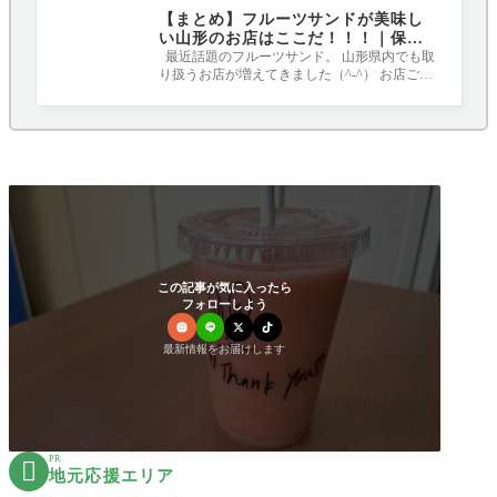
【まとめ】フルーツサンドが美味し
い山形のお店はここだ！！！｜保存
版
最近話題のフルーツサンド。 山形県内でも取
り扱うお店が増えてきました（^-^） お店ごと
にこだりのパンやクリームを使用してい
この記事が気に入ったら
フォローしよう
最新情報をお届けします
PR

地元応援エリア