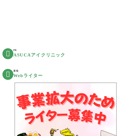
PR

ASUCAアイクリニック
募集

Webライター