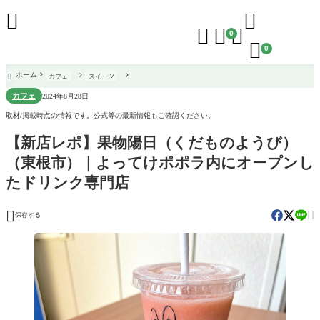





0

0
ホーム
カフェ
スイーツ

カフェ
2024年8月28日
取材/掲載時点の情報です。公式等の最新情報もご確認ください。
【新店レポ】果物陽日（くだものようび）
（東根市）｜よってけポポラ内にオープンし
たドリンク専門店


保存する