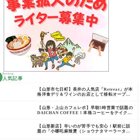
Ranking
人気記事
【山形市七日町】長井の人気店「Retreat」が本
格洋食デリ＆ワインのお店として移転オープン
決定！
【山形・上山カフェレポ】早朝5時営業で話題の
DAICHAN COFFEE！本格コーヒーをテイクア
ウトで堪能
【山形新店】辛いのが苦手でも安心！駅前に話
題の「小哪吒麻辣燙（ショウナタマーラータ
ン）」がOPEN