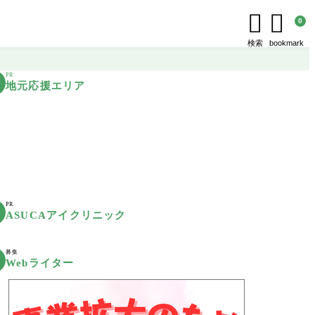


0
検索
bookmark
PR
地元応援エリア
PR
ASUCAアイクリニック
募集
Webライター