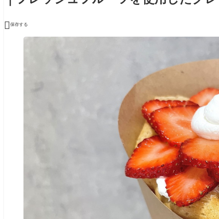

保存する