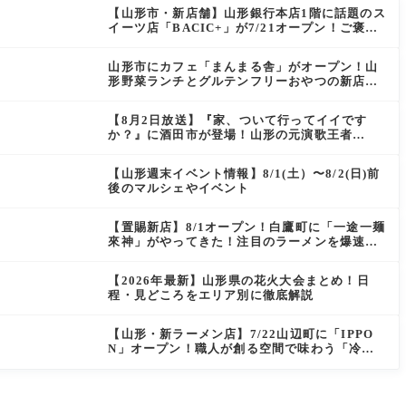
【山形市・新店舗】山形銀行本店1階に話題のス
イーツ店「BACIC+」が7/21オープン！ご褒美
にぴったりの絶品ケーキを実食レポ
山形市にカフェ「まんまる舎」がオープン！山
形野菜ランチとグルテンフリーおやつの新店情
報
【8月2日放送】『家、ついて行ってイイです
か？』に酒田市が登場！山形の元演歌王者
（秘）郷土メシ
【山形週末イベント情報】8/1(土）〜8/2(日)前
後のマルシェやイベント
【置賜新店】8/1オープン！白鷹町に「一途一麺
來神」がやってきた！注目のラーメンを爆速実
食レポ
【2026年最新】山形県の花火大会まとめ！日
程・見どころをエリア別に徹底解説
【山形・新ラーメン店】7/22山辺町に「IPPO
N」オープン！職人が創る空間で味わう「冷た
い鶏らーめん」を実食レポ