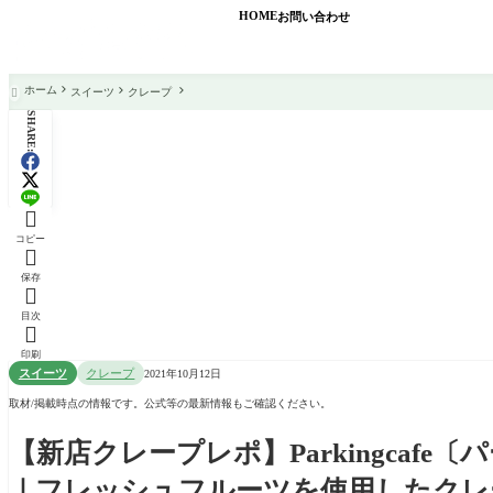
HOME
お問い合わせ
ホーム
スイーツ
クレープ

SHARE:

コピー

保存

目次

印刷
スイーツ
クレープ
2021年10月12日
取材/掲載時点の情報です。公式等の最新情報もご確認ください。
【新店クレープレポ】Parkingcaf
｜フレッシュフルーツを使用したクレ