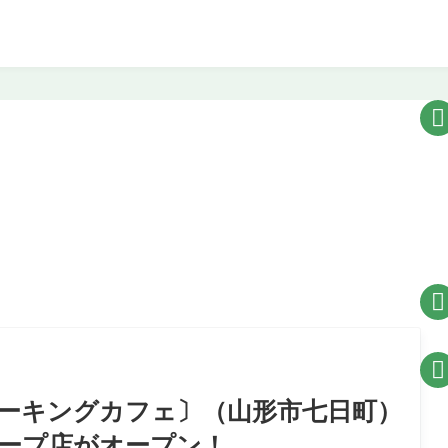



e〔パーキングカフェ〕（山形市七日町）
ープ店がオープン！