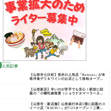
Ranking
人気記事
【山形市七日町】長井の人気店「Retreat」が本
格洋食デリ＆ワインのお店として移転オープン
決定！
【山形新店】辛いのが苦手でも安心！駅前に話
題の「小哪吒麻辣燙（ショウナタマーラータ
ン）」がOPEN
【山形市・新店舗】山形銀行本店1階に話題のス
イーツ店「BACIC+」が7/21オープン！ご褒美