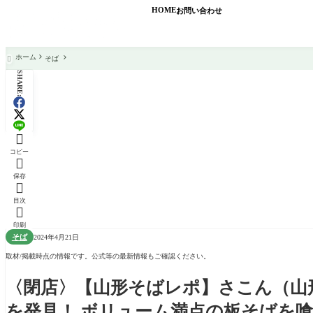
HOME
お問い合わせ
ホーム
そば

SHARE:

コピー

保存

目次

印刷
そば
2024年4月21日
取材/掲載時点の情報です。公式等の最新情報もご確認ください。
〈閉店〉【山形そばレポ】さこん（山
を発見！ ボリューム満点の板そばを