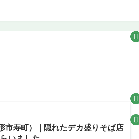



形市寿町）｜隠れたデカ盛りそば店
喰らいました。