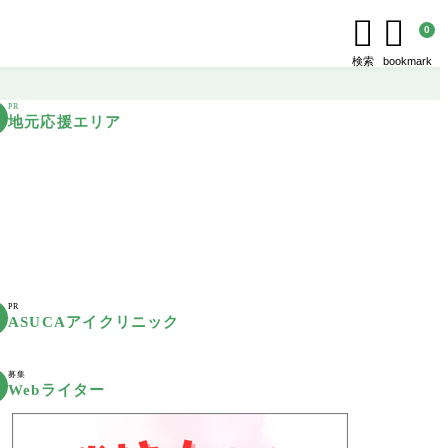


0
検索
bookmark
PR
地元応援エリア
PR
ASUCAアイクリニック
募集
Webライター