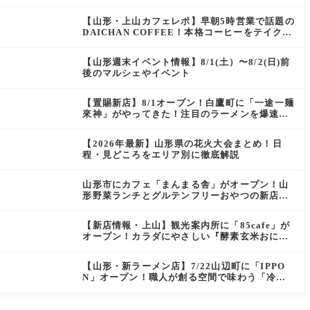
にぴったりの絶品ケーキを実食レポ
【山形・上山カフェレポ】早朝5時営業で話題の
DAICHAN COFFEE！本格コーヒーをテイクア
ウトで堪能
【山形週末イベント情報】8/1(土）〜8/2(日)前
後のマルシェやイベント
【置賜新店】8/1オープン！白鷹町に「一途一麺
來神」がやってきた！注目のラーメンを爆速実
食レポ
【2026年最新】山形県の花火大会まとめ！日
程・見どころをエリア別に徹底解説
山形市にカフェ「まんまる舎」がオープン！山
形野菜ランチとグルテンフリーおやつの新店情
報
【新店情報・上山】観光案内所に「85cafe」が
オープン！カラダにやさしい『酵素玄米おにぎ
り』とコーヒーを味わう
【山形・新ラーメン店】7/22山辺町に「IPPO
N」オープン！職人が創る空間で味わう「冷た
い鶏らーめん」を実食レポ