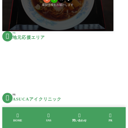
最新情報をお届けします
PR

地元応援エリア
PR

ASUCAアイクリニック
募集





Webライター
HOME
SNS
問い合わせ
PR