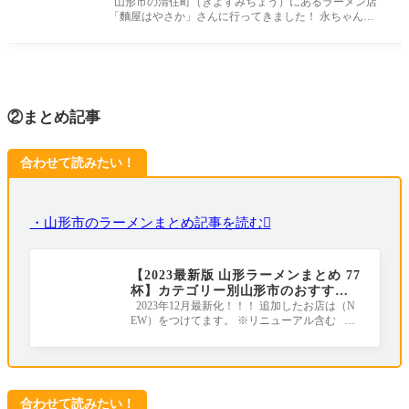
クなラーメン店に行ってきました！
山形市の清住町（きよすみちょう）にあるラーメン店
「麵屋はやさか」さんに行ってきました！ 永ちゃんを
こよなく愛する店主さ
②まとめ記事
合わせて読みたい！
・山形市のラーメンまとめ記事を読む
【2023最新版 山形ラーメンまとめ 77
杯】カテゴリー別山形市のおすすめ
ラーメン店｜地元ライターがすべて
2023年12月最新化！！！ 追加したお店は（N
EW）をつけてます。 ※リニューアル含む ラ
行きました！
ーメンの年間消費量が全国１位のラーメン王
合わせて読みたい！