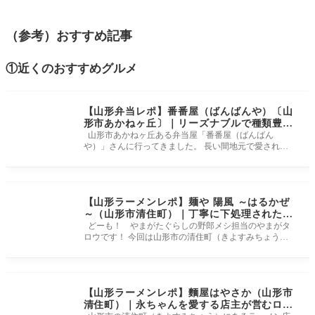
（参考）おすすめ記事
①近くのおすすめグルメ
【山形弁当レポ】番番屋（ばんばんや）〔山
形市あかねヶ丘〕｜リーズナブルで種類豊富
なお弁当屋さん
山形市あかねヶ丘ある弁当屋「番番屋（ばんばん
や）」さんに行ってきました。 長い間地元で愛されて
いるお弁当屋さんです。 こ
【山形ラーメンレポ】麺や 陽風 ～はるかぜ
～（山形市清住町）｜丁寧に下処理されたス
ープが絶品の昼営業限定の人気店
どーも！ やまがたぐらしの野郎メシ担当のやまがタ
ロウです！ 今回は山形市の清住町（きよすみちょう）
にある人気のラーメン
【山形ラーメンレポ】麵屋はやさか（山形市
清住町）｜永ちゃんを愛する店主が営むロッ