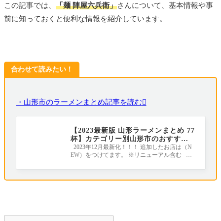
この記事では、
「麺 陣屋六兵衛」
さんについて、基本情報や事
前に知っておくと便利な情報を紹介しています。
合わせて読みたい！
・山形市のラーメンまとめ記事を読む
【2023最新版 山形ラーメンまとめ 77
杯】カテゴリー別山形市のおすすめ
ラーメン店｜地元ライターがすべて
2023年12月最新化！！！ 追加したお店は（N
EW）をつけてます。 ※リニューアル含む ラ
行きました！
ーメンの年間消費量が全国１位のラーメン王