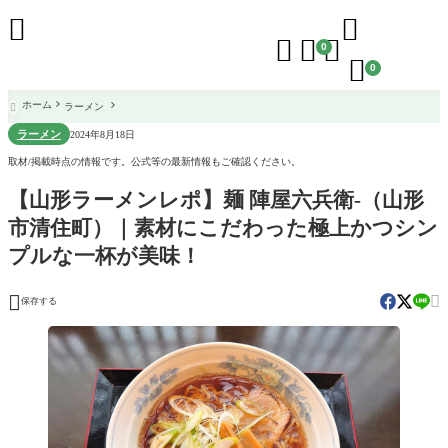





0

0
ホーム
ラーメン

ラーメン
2024年8月18日
取材/掲載時点の情報です。公式等の最新情報もご確認ください。
【山形ラーメンレポ】麺 陣屋六兵衛-（山形
市清住町）｜素材にこだわった極上かつシン
プルな一杯が美味！


保存する