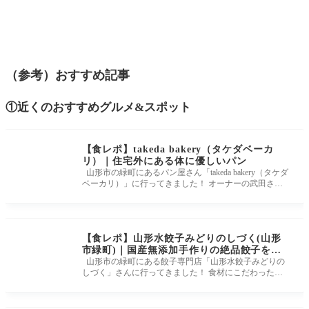
（参考）おすすめ記事
①近くのおすすめグルメ&スポット
【食レポ】takeda bakery（タケダベーカ
リ）｜住宅外にある体に優しいパン
山形市の緑町にあるパン屋さん「takeda bakery（タケダ
ベーカリ）」に行ってきました！ オーナーの武田さん
が製造～販売までを1人
【食レポ】山形水餃子みどりのしづく(山形
市緑町)｜国産無添加手作りの絶品餃子を御
賞味あれ！
山形市の緑町にある餃子専門店「山形水餃子みどりの
しづく」さんに行ってきました！ 食材にこだわった自
慢の餃子は皮はモチモ