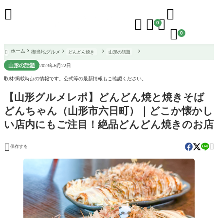





0

0
ホーム
御当地グルメ
どんどん焼き
山形の話題

山形の話題
2023年6月22日
取材/掲載時点の情報です。公式等の最新情報もご確認ください。
【山形グルメレポ】どんどん焼と焼きそば
どんちゃん（山形市六日町）｜どこか懐かし
い店内にもご注目！絶品どんどん焼きのお店


保存する