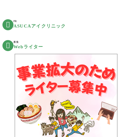
PR

ASUCAアイクリニック
募集

Webライター