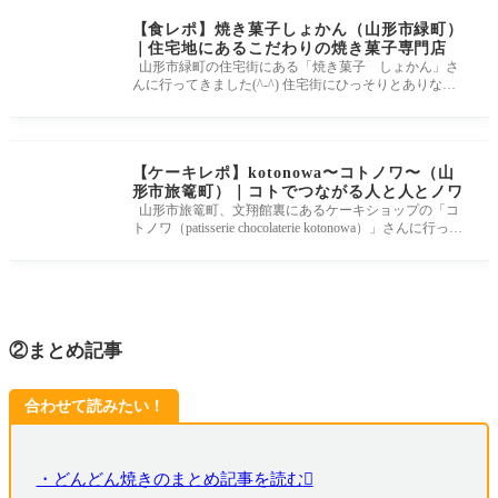
【食レポ】焼き菓子しょかん（山形市緑町）
｜住宅地にあるこだわりの焼き菓子専門店
山形市緑町の住宅街にある「焼き菓子 しょかん」さ
んに行ってきました(^-^) 住宅街にひっそりとありなが
らも、売り切れてしまう
【ケーキレポ】kotonowa〜コトノワ〜（山
形市旅篭町）｜コトでつながる人と人とノワ
山形市旅篭町、文翔館裏にあるケーキショップの「コ
トノワ（patisserie chocolaterie kotonowa）」さんに行って
きました！ 本格的なショコ
②まとめ記事
合わせて読みたい！
・どんどん焼きのまとめ記事を読む