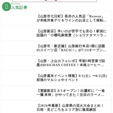
Ranking

人気記事
【山形市七日町】長井の人気店「Retreat」
が本格洋食デリ＆ワインのお店として移転オ
ープン決定！
【山形新店】辛いのが苦手でも安心！駅前に
話題の「小哪吒麻辣燙（ショウナタマーラー
タン）」がOPEN
【山形市・新店舗】山形銀行本店1階に話題
のスイーツ店「BACIC+」が7/21オープン！
ご褒美にぴったりの絶品ケーキを実食レポ
【山形・上山カフェレポ】早朝5時営業で話
題のDAICHAN COFFEE！本格コーヒーを
テイクアウトで堪能
【山形週末イベント情報】8/1(土）〜8/2(日)
前後のマルシェやイベント
【置賜新店】8/1オープン！白鷹町に「一途
一麺 來神」がやってきた！注目のラーメン
を爆速実食レポ
【2026年最新】山形県の花火大会まとめ！
日程・見どころをエリア別に徹底解説