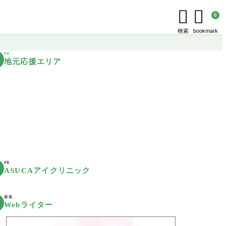


0
検索
bookmark
PR
地元応援エリア
PR
ASUCAアイクリニック
募集
Webライター