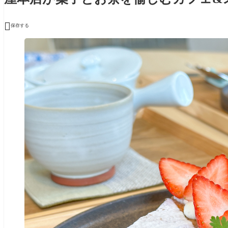

保存する