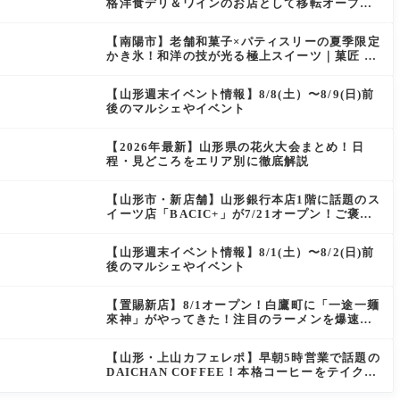
格洋食デリ＆ワインのお店として移転オープン
決定！
【南陽市】老舗和菓子×パティスリーの夏季限定
かき氷！和洋の技が光る極上スイーツ｜菓匠 萬
菊屋 510 Maison de CinQ-dix
【山形週末イベント情報】8/8(土）〜8/9(日)前
後のマルシェやイベント
【2026年最新】山形県の花火大会まとめ！日
程・見どころをエリア別に徹底解説
【山形市・新店舗】山形銀行本店1階に話題のス
イーツ店「BACIC+」が7/21オープン！ご褒美
にぴったりの絶品ケーキを実食レポ
【山形週末イベント情報】8/1(土）〜8/2(日)前
後のマルシェやイベント
【置賜新店】8/1オープン！白鷹町に「一途一麺
來神」がやってきた！注目のラーメンを爆速実
食レポ
【山形・上山カフェレポ】早朝5時営業で話題の
DAICHAN COFFEE！本格コーヒーをテイクア
ウトで堪能