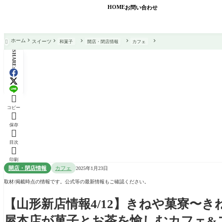
HOME
お問い合わせ
ホーム
スイーツ
和菓子
開店・閉店情報
カフェ

SHARE:

コピー

保存

目次

印刷
開店・閉店情報
カフェ
2025年1月23日
取材/掲載時点の情報です。公式等の最新情報もご確認ください。
【山形新店情報4/12】きねや菓寮〜
屋本店が菓子とお茶を愉しむカフェ&