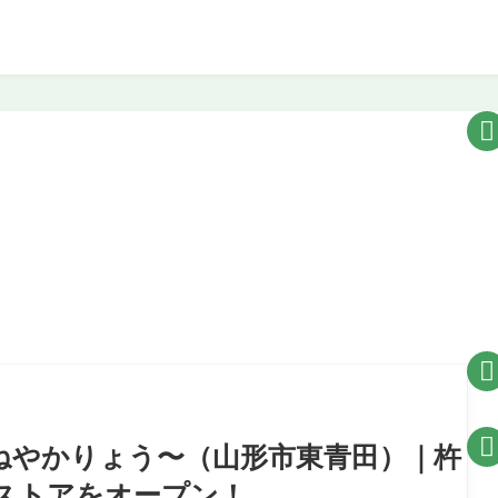



きねやかりょう〜（山形市東青田）｜杵
ストアをオープン！