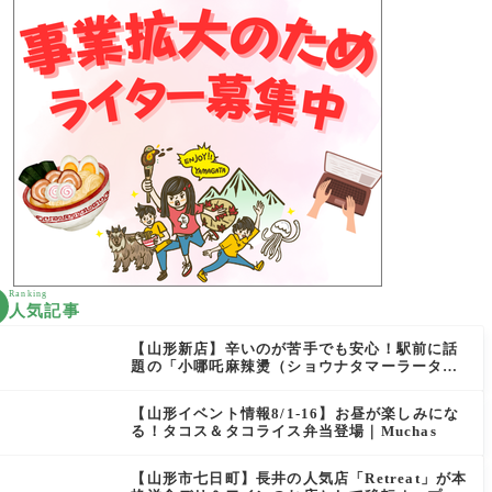
Ranking
人気記事
【山形新店】辛いのが苦手でも安心！駅前に話
題の「小哪吒麻辣燙（ショウナタマーラータ
ン）」がOPEN
【山形イベント情報8/1-16】お昼が楽しみにな
る！タコス＆タコライス弁当登場｜Muchas
【山形市七日町】長井の人気店「Retreat」が本