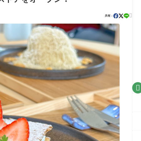

共有：
