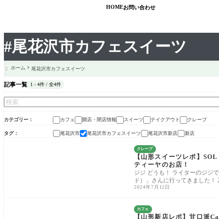
HOME
お問い合わせ
#尾花沢市カフェスイーツ
ホーム
尾花沢市カフェスイーツ

記事一覧
1 - 4件 / 全4件
カテゴリー
カフェ
開店・閉店情報
スイーツ
テイクアウト
クレープ
タグ
尾花沢市
尾花沢市カフェスイーツ
尾花沢市新店
新店
クレープ
【山形スイーツレポ】SOL 
ティーヤのお店！
ジジ どうも！ ライターのジジで
ド）」さんに行ってきました！ 2
2024年7月12日
カフェ
【山形新店レポ】甘口派C