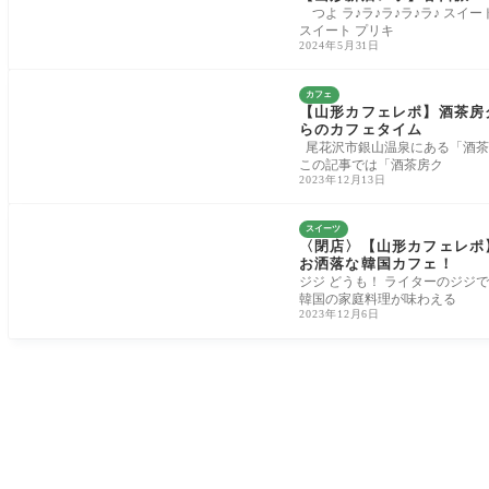
つよ ラ♪ラ♪ラ♪ラ♪ラ♪ スイ
スイート プリキ
2024年5月31日
カフェ
【山形カフェレポ】酒茶房
らのカフェタイム
尾花沢市銀山温泉にある「酒茶
この記事では「酒茶房ク
2023年12月13日
スイーツ
〈閉店〉【山形カフェレポ】
お洒落な韓国カフェ！
ジジ どうも！ ライターのジジで
韓国の家庭料理が味わえる
2023年12月6日