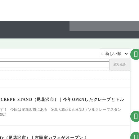


絞り込み
CREPE STAND（尾花沢市）｜今年OPENしたクレープとトル
す！ 今回は尾花沢市にある「SOL CREPE STAND（ソルクレープスタン

024

afe（尾花沢市）｜古民家カフェがオープン！