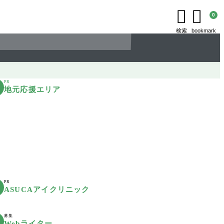


0
検索
bookmark
PR
地元応援エリア
PR
ASUCAアイクリニック
募集
Webライター