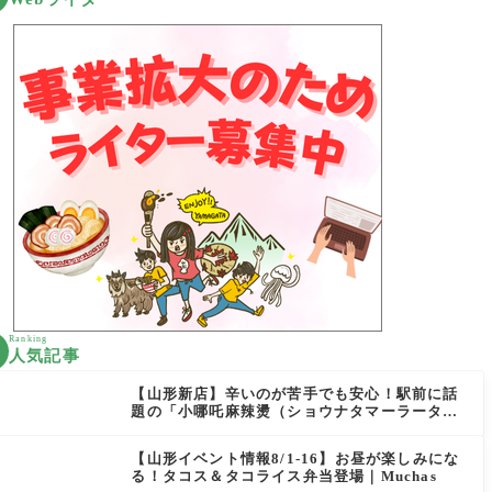
Ranking
人気記事
【山形新店】辛いのが苦手でも安心！駅前に話
題の「小哪吒麻辣燙（ショウナタマーラータ
ン）」がOPEN
【山形イベント情報8/1-16】お昼が楽しみにな
る！タコス＆タコライス弁当登場｜Muchas