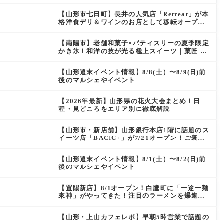
【山形市七日町】長井の人気店「Retreat」が本
格洋食デリ＆ワインのお店として移転オープン
決定！
【南陽市】老舗和菓子×パティスリーの夏季限定
かき氷！和洋の技が光る極上スイーツ｜菓匠 萬
菊屋 510 Maison de CinQ-dix
【山形週末イベント情報】8/8(土）〜8/9(日)前
後のマルシェやイベント
【2026年最新】山形県の花火大会まとめ！日
程・見どころをエリア別に徹底解説
【山形市・新店舗】山形銀行本店1階に話題のス
イーツ店「BACIC+」が7/21オープン！ご褒美
にぴったりの絶品ケーキを実食レポ
【山形週末イベント情報】8/1(土）〜8/2(日)前
後のマルシェやイベント
【置賜新店】8/1オープン！白鷹町に「一途一麺
來神」がやってきた！注目のラーメンを爆速実
食レポ
【山形・上山カフェレポ】早朝5時営業で話題の