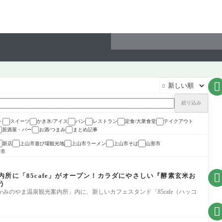


絞り込み
ト
スイーツ
かき氷/アイス
パン
レストラン
定食/大衆食堂
テイクアウト
居酒屋・バー
お酒/つまみ
まとめ記事
新店
上山市遊び場観光地
上山市ラーメン
上山市そば
山形市
陽市

所に「85cafe」がオープン！カラダにやさしい『酵素玄米お
う
みのやま温泉観光案内所」内に、新しいカフェスタンド「85cafe（ハッコ
