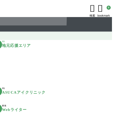


0
検索
bookmark
PR
地元応援エリア
PR
ASUCAアイクリニック
募集
Webライター