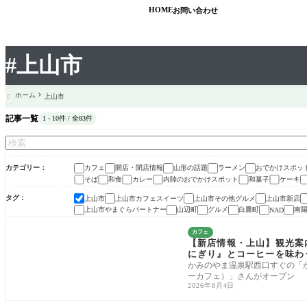
HOME
お問い合わせ
#上山市
ホーム
上山市

記事一覧
1 - 10件 / 全83件
カテゴリー
カフェ
開店・閉店情報
山形の話題
ラーメン
おでかけスポッ
そば
和食
カレー
内陸のおでかけスポット
和菓子
ケーキ
タグ
上山市
上山市カフェスイーツ
上山市その他グルメ
上山市新店
上山市やまぐらパートナー
山辺町
グルメ
白鷹町
南
NAD
カフェ
【新店情報・上山】観光案内
にぎり』とコーヒーを味わ
かみのやま温泉駅西口すぐの「か
ーカフェ）」さんがオープン
2026年8月4日