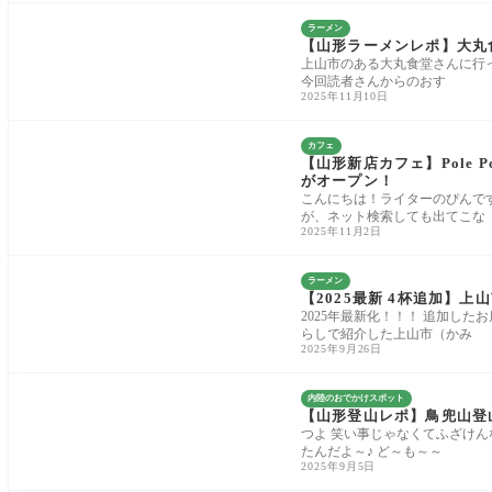
ラーメン
【山形ラーメンレポ】大丸
上山市のある大丸食堂さんに行
今回読者さんからのおす
2025年11月10日
カフェ
【山形新店カフェ】Pole 
がオープン！
こんにちは！ライターのぴんです！ 
が、ネット検索しても出てこな
2025年11月2日
ラーメン
【2025最新 4杯追加】
2025年最新化！！！ 追加した
らしで紹介した上山市（かみ
2025年9月26日
内陸のおでかけスポット
【山形登山レポ】鳥兜山登山
つよ 笑い事じゃなくてふざけ
たんだよ～♪ ど～も～～
2025年9月5日