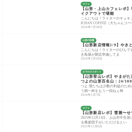
カフェ
【山形・上山カフェレポ】早
イクアウトで堪能
こんにちは！ライターのキュキュ
ICHAN COFFEE（大ちゃんコ
2026年7月28日
山形の話題
【山形新店情報1/9】や
こんにちは！ライターのぴんで
き鳥屋が開店準備してま
2026年1月10日
おでかけスポット
【山形登山レポ】やまがた
つよの山形百名山：24/100
つよ 僕たちは少数の利益のた
う精一杯をもう一回ねぇ神
2026年1月7日
カフェ
【山形新店レポ】雪雅〜せ
2025年12月13日、上山市
る蕎麦団子がいただけるとい
2025年12月6日