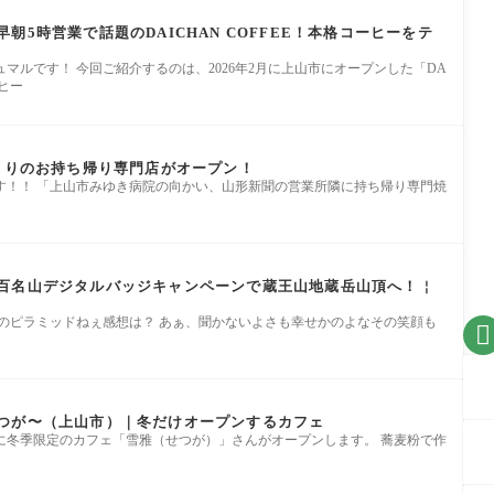
朝5時営業で話題のDAICHAN COFFEE！本格コーヒーをテ
マルです！ 今回ご紹介するのは、2026年2月に上山市にオープンした「DA
ーヒー
きとりのお持ち帰り専門店がオープン！
す！！ 「上山市みゆき病院の向かい、山形新聞の営業所隣に持ち帰り専門焼
百名山デジタルバッジキャンペーンで蔵王山地蔵岳山頂へ！￤
めのピラミッドねぇ感想は？ あぁ、聞かないよさも幸せかのよなその笑顔も

つが〜（上山市）｜冬だけオープンするカフェ
中生居に冬季限定のカフェ「雪雅（せつが）」さんがオープンします。 蕎麦粉で作