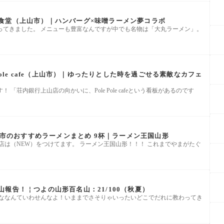
食堂（上山市）｜ハンバーグ×味噌ラーメン夢コラボ
ってきました。 メニューも豊富なんですが中でも名物は「大丸ラーメン」。
Pole cafe（上山市）｜ゆったりとした時を過ごせる素敵なカフェ
「荘内銀行上山店の向かいに、Pole Pole cafeという看板があるのです
上山市のおすすめラーメンまとめ 9杯｜ラーメン王国山形
お店は（NEW）をつけてます。 ラーメン王国山形！！！ これまでやまがたぐ
報告！￤つよの山形百名山：21/100（秋夏）
んななんていわせんなよ！いままでさそりゃいったいどこでだれに教わってき