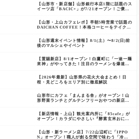
【山形市・新店舗】山形銀行本店1階に話題のス
イーツ店「BACIC+」が7/21オープン！ご褒美
にぴったりの絶品ケーキを実食レポ
【山形・上山カフェレポ】早朝5時営業で話題の
DAICHAN COFFEE！本格コーヒーをテイクア
ウトで堪能
【山形週末イベント情報】8/1(土）〜8/2(日)前
後のマルシェやイベント
【置賜新店】8/1オープン！白鷹町に「一途一麺
來神」がやってきた！注目のラーメンを爆速実
食レポ
【2026年最新】山形県の花火大会まとめ！日
程・見どころをエリア別に徹底解説
山形市にカフェ「まんまる舎」がオープン！山
形野菜ランチとグルテンフリーおやつの新店情
報
【新店情報・上山】観光案内所に「85cafe」が
オープン！カラダにやさしい『酵素玄米おにぎ
り』とコーヒーを味わう
【山形・新ラーメン店】7/22山辺町に「IPPO
N」オープン！職人が創る空間で味わう「冷た