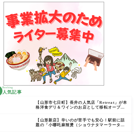
Ranking
人気記事
【山形市七日町】長井の人気店「Retreat」が本
格洋食デリ＆ワインのお店として移転オープン
決定！
【山形新店】辛いのが苦手でも安心！駅前に話
題の「小哪吒麻辣燙（ショウナタマーラータ
ン）」がOPEN