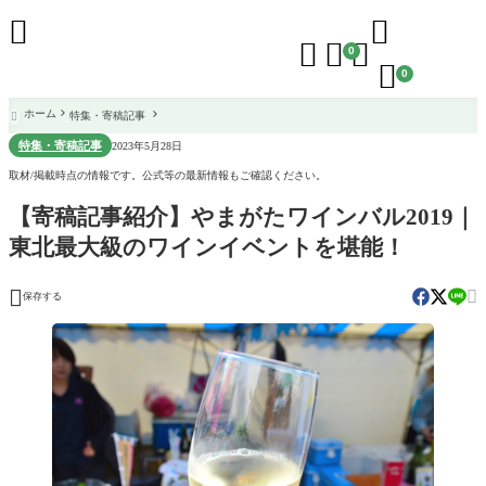





0

0
ホーム
特集・寄稿記事

特集・寄稿記事
2023年5月28日
取材/掲載時点の情報です。公式等の最新情報もご確認ください。
【寄稿記事紹介】やまがたワインバル2019｜
東北最大級のワインイベントを堪能！


保存する