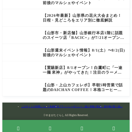
前後のマルシェやイベント
【2026年最新】山形県の花火大会まとめ！
日程・見どころをエリア別に徹底解説
【山形市・新店舗】山形銀行本店1階に話題
のスイーツ店「BACIC+」が7/21オープン！
ご褒美にぴったりの絶品ケーキを実食レポ
【山形週末イベント情報】8/1(土）〜8/2(日)
前後のマルシェやイベント
【置賜新店】8/1オープン！白鷹町に「一途
一麺 來神」がやってきた！注目のラーメン
を爆速実食レポ
【山形・上山カフェレポ】早朝5時営業で話
題のDAICHAN COFFEE！本格コーヒーを
テイクアウトで堪能
このサイトの利用について
免責事項
プライバシーポリシー（個人情報の取扱）
著作権の取り扱い

やまがたぐらし All Rights Reserved.



