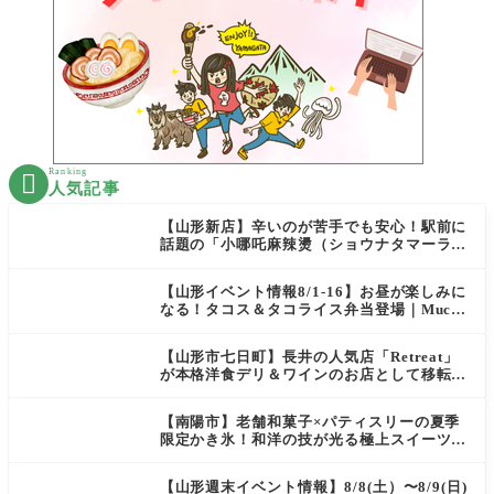
Ranking

人気記事
【山形新店】辛いのが苦手でも安心！駅前に
話題の「小哪吒麻辣燙（ショウナタマーラー
タン）」がOPEN
【山形イベント情報8/1-16】お昼が楽しみに
なる！タコス＆タコライス弁当登場｜Mucha
s
【山形市七日町】長井の人気店「Retreat」
が本格洋食デリ＆ワインのお店として移転オ
ープン決定！
【南陽市】老舗和菓子×パティスリーの夏季
限定かき氷！和洋の技が光る極上スイーツ｜
菓匠 萬菊屋 510 Maison de CinQ-dix
【山形週末イベント情報】8/8(土）〜8/9(日)