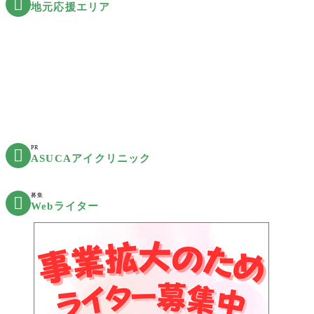

地元応援エリア
PR

ASUCAアイクリニック
募集

Webライター