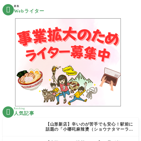
募集

Webライター
Ranking

人気記事
【山形新店】辛いのが苦手でも安心！駅前に
話題の「小哪吒麻辣燙（ショウナタマーラー
タン）」がOPEN