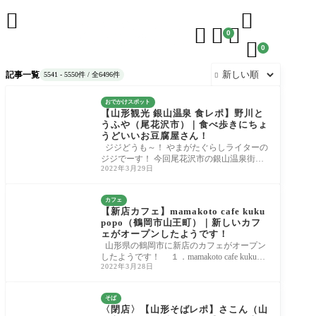





0

0
記事一覧
5541 - 5550件 / 全6496件

おでかけスポット
【山形観光 銀山温泉 食レポ】野川と
うふや（尾花沢市）｜食べ歩きにちょ
うどいいお豆腐屋さん！
ジジどうも～！ やまがたぐらしライターの
ジジでーす！ 今回尾花沢市の銀山温泉街に
2022年3月29日
ある「野川とうふや」さんに行ってきまし
た
カフェ
【新店カフェ】mamakoto cafe kuku
popo（鶴岡市山王町）｜新しいカフ
ェがオープンしたようです！
山形県の鶴岡市に新店のカフェがオープン
したようです！ １．mamakoto cafe kukupo
2022年3月28日
poとは？ オープンしたのは「mamakoto cafe
kukupopo（
そば
〈閉店〉【山形そばレポ】さこん（山