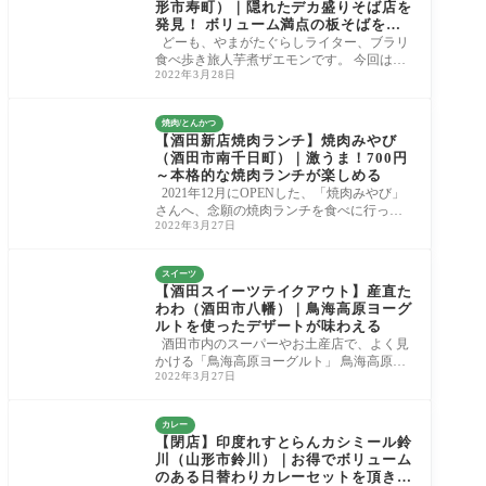
形市寿町）｜隠れたデカ盛りそば店を
発見！ ボリューム満点の板そばを喰
らいました。
どーも、やまがたぐらしライター、ブラリ
食べ歩き旅人芋煮ザエモンです。 今回は山
2022年3月28日
形市寿町にあります蕎麦店、「さこん」さ
ん
焼肉/とんかつ
【酒田新店焼肉ランチ】焼肉みやび
（酒田市南千日町）｜激うま！700円
～本格的な焼肉ランチが楽しめる
2021年12月にOPENした、「焼肉みやび」
さんへ、念願の焼肉ランチを食べに行って
2022年3月27日
きました。 700円〜のリーズナブルなメニュ
ーをはじ
スイーツ
【酒田スイーツテイクアウト】産直た
わわ（酒田市八幡）｜鳥海高原ヨーグ
ルトを使ったデザートが味わえる
酒田市内のスーパーやお土産店で、よく見
かける「鳥海高原ヨーグルト」 鳥海高原ヨ
2022年3月27日
ーグルトを使ったデザートを、産直たわわ
で
カレー
【閉店】印度れすとらんカシミール鈴
川（山形市鈴川）｜お得でボリューム
のある日替わりカレーセットを頂きま