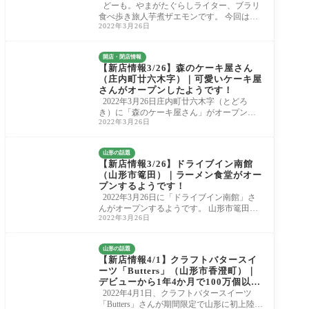
した！
どーも。やまがたぐらしライター、ブラリ
食べ歩き旅人芋煮ザエモンです。 今回は山
2022年3月26日
形市鈴川にありますカレー店、「印度れす
と
開店・閉店情報
【新店情報3/26】森のケーキ屋さん
（庄内町廿六木字）｜可愛いケーキ屋
さんがオープンしたようです！
2022年3月26日庄内町廿六木字（とどろ
き）に「森のケーキ屋さん」がオープンし
2022年3月26日
たようです。 現時点で分かっている情報を
紹介しま
山形の話題
【新店情報3/26】ドライブイン南館
（山形市篭田）｜ラーメン食堂がオー
プンするようです！
2022年3月26日に「ドライブイン南館」さ
んがオープンするようです。 山形市篭田の
2022年3月26日
「北海道レストラン」さんの道路側半フロ
アでの
山形の話題
【新店情報4/1】クラフトバタースイ
ーツ「Butters」（山形市香澄町）｜
デビューから1年4か月で100万個以上
売れた「クラフトバターケーキ」が
2022年4月1日、クラフトバタースイーツ
山形に初上陸！
「Butters」さんが期間限定で山形に初上陸で