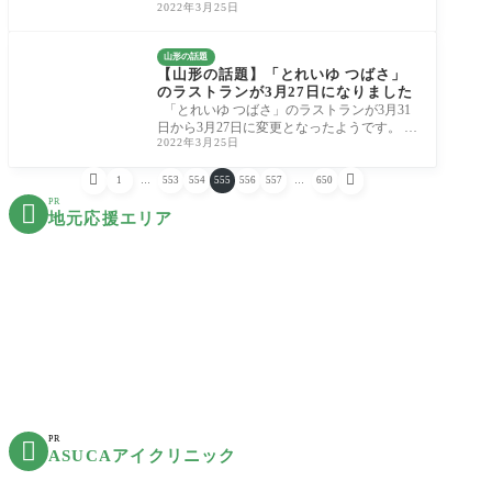
2022年3月25日
す！ 山形駅ビル S-PAL山形の2階正面入口で
の出店と
山形の話題
【山形の話題】「とれいゆ つばさ」
のラストランが3月27日になりました
「とれいゆ つばさ」のラストランが3月31
日から3月27日に変更となったようです。
2022年3月25日
１．「とれいゆ つばさ」が3月27日で運行終
了


1
…
553
554
555
556
557
…
650
PR

地元応援エリア
PR

ASUCAアイクリニック