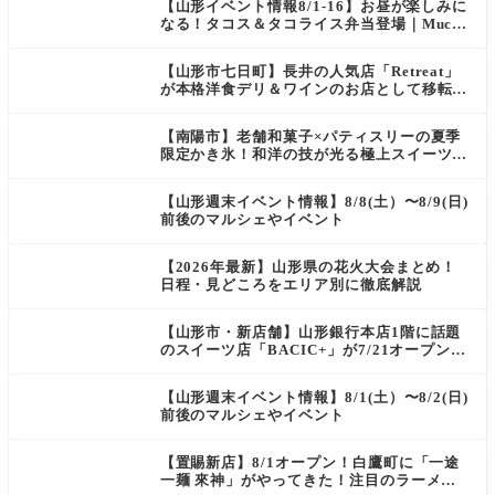
【山形イベント情報8/1-16】お昼が楽しみに
なる！タコス＆タコライス弁当登場｜Mucha
s
【山形市七日町】長井の人気店「Retreat」
が本格洋食デリ＆ワインのお店として移転オ
ープン決定！
【南陽市】老舗和菓子×パティスリーの夏季
限定かき氷！和洋の技が光る極上スイーツ｜
菓匠 萬菊屋 510 Maison de CinQ-dix
【山形週末イベント情報】8/8(土）〜8/9(日)
前後のマルシェやイベント
【2026年最新】山形県の花火大会まとめ！
日程・見どころをエリア別に徹底解説
【山形市・新店舗】山形銀行本店1階に話題
のスイーツ店「BACIC+」が7/21オープン！
ご褒美にぴったりの絶品ケーキを実食レポ
【山形週末イベント情報】8/1(土）〜8/2(日)
前後のマルシェやイベント
【置賜新店】8/1オープン！白鷹町に「一途
一麺 來神」がやってきた！注目のラーメン