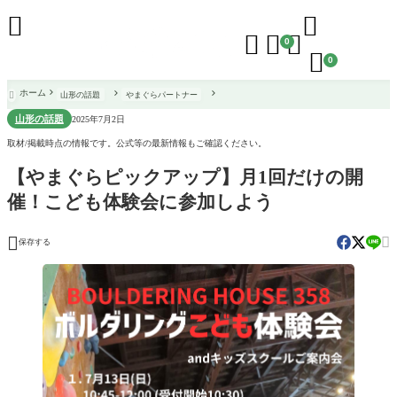





0

0
ホーム
山形の話題
やまぐらパートナー

山形の話題
2025年7月2日
取材/掲載時点の情報です。公式等の最新情報もご確認ください。
【やまぐらピックアップ】月1回だけの開
催！こども体験会に参加しよう


保存する