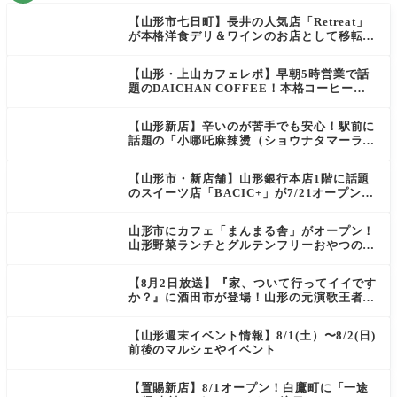
【山形市七日町】長井の人気店「Retreat」
が本格洋食デリ＆ワインのお店として移転オ
ープン決定！
【山形・上山カフェレポ】早朝5時営業で話
題のDAICHAN COFFEE！本格コーヒーを
テイクアウトで堪能
【山形新店】辛いのが苦手でも安心！駅前に
話題の「小哪吒麻辣燙（ショウナタマーラー
タン）」がOPEN
【山形市・新店舗】山形銀行本店1階に話題
のスイーツ店「BACIC+」が7/21オープン！
ご褒美にぴったりの絶品ケーキを実食レポ
山形市にカフェ「まんまる舎」がオープン！
山形野菜ランチとグルテンフリーおやつの新
店情報
【8月2日放送】『家、ついて行ってイイです
か？』に酒田市が登場！山形の元演歌王者
（秘）郷土メシ
【山形週末イベント情報】8/1(土）〜8/2(日)
前後のマルシェやイベント
【置賜新店】8/1オープン！白鷹町に「一途