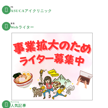
PR

ASUCAアイクリニック
募集

Webライター
Ranking

人気記事