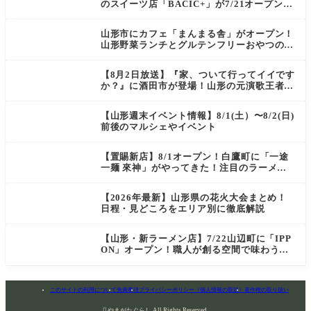
のスイーツ店「BACIC+」が7/21オープン！
ご褒美にぴったりの絶品ケーキを実食レポ
山形市にカフェ「まんまる舎」がオープン！
山形野菜ランチとグルテンフリーおやつの新
店情報
【8月2日放送】『家、ついて行ってイイです
か？』に酒田市が登場！山形の元演歌王者
（秘）郷土メシ
【山形週末イベント情報】8/1(土）〜8/2(日)
前後のマルシェやイベント
【置賜新店】8/1オープン！白鷹町に「一途
一麺 來神」がやってきた！注目のラーメン
を爆速実食レポ
【2026年最新】山形県の花火大会まとめ！
日程・見どころをエリア別に徹底解説
【山形・新ラーメン店】7/22山辺町に「IPP
ON」オープン！職人が創る空間で味わう
「冷たい鶏らーめん」を実食レポ
このサイトの利用について
免責事項
プライバシーポリシー（個人情報の取扱）
著作権の取り扱い

やまがたぐらし All Rights Reserved.