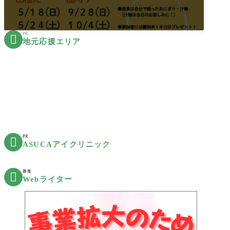
PR

地元応援エリア
PR

ASUCAアイクリニック
募集

Webライター