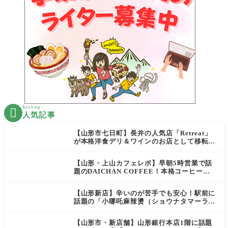
Ranking

人気記事
【山形市七日町】長井の人気店「Retreat」
が本格洋食デリ＆ワインのお店として移転オ
ープン決定！
【山形・上山カフェレポ】早朝5時営業で話
題のDAICHAN COFFEE！本格コーヒーを
テイクアウトで堪能
【山形新店】辛いのが苦手でも安心！駅前に
話題の「小哪吒麻辣燙（ショウナタマーラー
タン）」がOPEN
【山形市・新店舗】山形銀行本店1階に話題