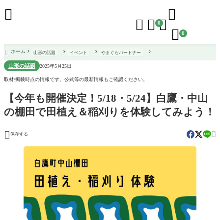





0

0
ホーム
山形の話題
イベント
やまぐらパートナー

山形の話題
2025年5月25日
取材/掲載時点の情報です。公式等の最新情報もご確認ください。
【今年も開催決定！5/18・5/24】白鷹・中山
の棚田で田植え＆稲刈りを体験してみよう！


保存する