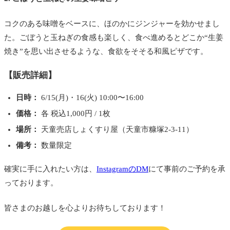
コクのある味噌をベースに、ほのかにジンジャーを効かせまし
た。ごぼうと玉ねぎの食感も楽しく、食べ進めるとどこか“生姜
焼き”を思い出させるような、食欲をそそる和風ピザです。
【販売詳細】
日時：
6/15(月)・16(火) 10:00〜16:00
価格：
各 税込1,000円 / 1枚
場所：
天童売店しょくすり屋（天童市糠塚2-3-11）
備考：
数量限定
確実に手に入れたい方は、
InstagramのDM
にて事前のご予約を承
っております。
皆さまのお越しを心よりお待ちしております！