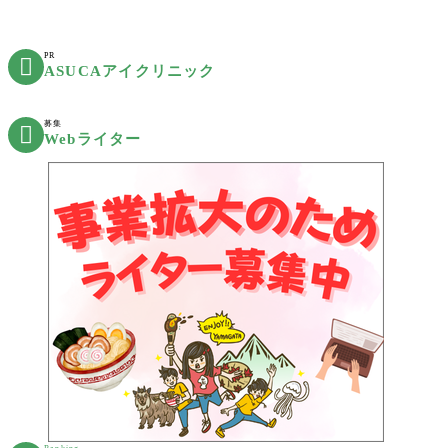
PR

ASUCAアイクリニック
募集

Webライター