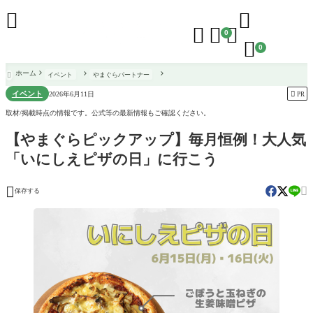





0

0
ホーム
イベント
やまぐらパートナー

イベント

2026年6月11日
PR
取材/掲載時点の情報です。公式等の最新情報もご確認ください。
【やまぐらピックアップ】毎月恒例！大人気
「いにしえピザの日」に行こう


保存する