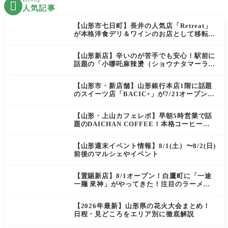
Ranking

人気記事
【山形市七日町】長井の人気店「Retreat」
が本格洋食デリ＆ワインのお店として移転オ
ープン決定！
【山形新店】辛いのが苦手でも安心！駅前に
話題の「小哪吒麻辣燙（ショウナタマーラー
タン）」がOPEN
【山形市・新店舗】山形銀行本店1階に話題
のスイーツ店「BACIC+」が7/21オープン！
ご褒美にぴったりの絶品ケーキを実食レポ
【山形・上山カフェレポ】早朝5時営業で話
題のDAICHAN COFFEE！本格コーヒーを
テイクアウトで堪能
【山形週末イベント情報】8/1(土）〜8/2(日)
前後のマルシェやイベント
【置賜新店】8/1オープン！白鷹町に「一途
一麺 來神」がやってきた！注目のラーメン
を爆速実食レポ
【2026年最新】山形県の花火大会まとめ！
日程・見どころをエリア別に徹底解説