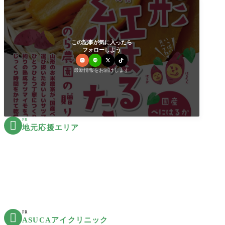
この記事が気に入ったら
フォローしよう
最新情報をお届けします
PR

地元応援エリア
PR

ASUCAアイクリニック