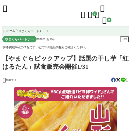





0

0
ホーム
やまぐらパートナー

やまぐらパートナー

2026年1月29日
PR
取材/掲載時点の情報です。公式等の最新情報もご確認ください。
【やまぐらピックアップ】話題の干し芋「紅
はるたん」試食販売会開催1/31


保存する