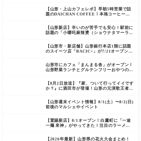
ープン決定！
【山形・上山カフェレポ】早朝5時営業で話
題のDAICHAN COFFEE！本格コーヒーを
テイクアウトで堪能
【山形新店】辛いのが苦手でも安心！駅前に
話題の「小哪吒麻辣燙（ショウナタマーラー
タン）」がOPEN
【山形市・新店舗】山形銀行本店1階に話題
のスイーツ店「BACIC+」が7/21オープン！
ご褒美にぴったりの絶品ケーキを実食レポ
山形市にカフェ「まんまる舎」がオープン！
山形野菜ランチとグルテンフリーおやつの新
店情報
【8月2日放送】『家、ついて行ってイイです
か？』に酒田市が登場！山形の元演歌王者
（秘）郷土メシ
【山形週末イベント情報】8/1(土）〜8/2(日)
前後のマルシェやイベント
【置賜新店】8/1オープン！白鷹町に「一途
一麺 來神」がやってきた！注目のラーメン
を爆速実食レポ
【2026年最新】山形県の花火大会まとめ！