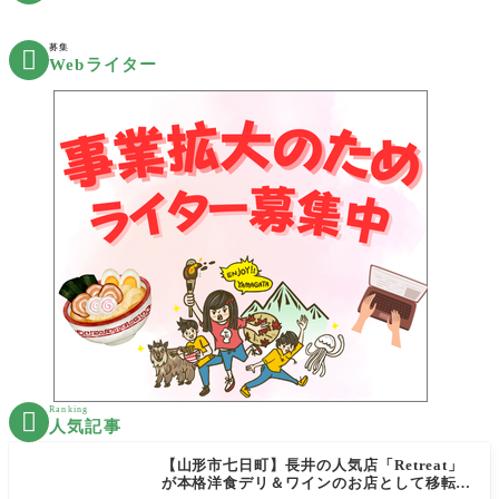
募集

Webライター
Ranking

人気記事
【山形市七日町】長井の人気店「Retreat」
が本格洋食デリ＆ワインのお店として移転オ