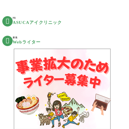
PR

ASUCAアイクリニック
募集

Webライター