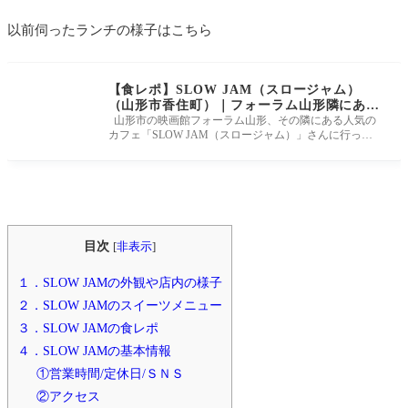
以前伺ったランチの様子はこちら
【食レポ】SLOW JAM（スロージャム）
（山形市香住町）｜フォーラム山形隣にある
ローカルフードのカフェ
山形市の映画館フォーラム山形、その隣にある人気の
カフェ「SLOW JAM（スロージャム）」さんに行って
きました。 映画やイベント前
目次
[
非表示
]
１．SLOW JAMの外観や店内の様子
２．SLOW JAMのスイーツメニュー
３．SLOW JAMの食レポ
４．SLOW JAMの基本情報
①営業時間/定休日/ＳＮＳ
②アクセス