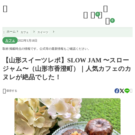





0

0
ホーム
カフェ
スイーツ

カフェ
2022年1月18日
取材/掲載時点の情報です。公式等の最新情報もご確認ください。
【山形スイーツレポ】SLOW JAM 〜スロー
ジャム〜（山形市香澄町）｜人気カフェのカ
ヌレが絶品でした！


保存する