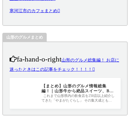
寒河江市のカフェまとめ
山形のグルメまとめ
fa-hand-o-right
山形のグルメ総集編！ お店に
迷ったときはこの記事をチェック！！！！
【まとめ】山形のグルメ情報総集
編！｜山形牛から絶品スイーツ、B級
グルメまで
これまで山形県内の飲食店を250店以上紹介し
てきた「やまがたぐらし」 その集大成ともい
える各ジャンルのおすすめ店をまとめま