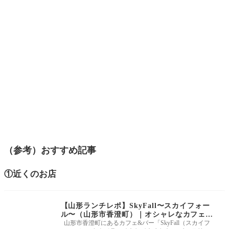
（参考）おすすめ記事
①近くのお店
【山形ランチレポ】SkyFall〜スカイフォー
ル〜（山形市香澄町）｜オシャレなカフェ&
バーのランチに行ってきました！
山形市香澄町にあるカフェ&バー「SkyFall（スカイフ