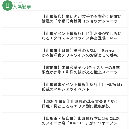
Ranking

人気記事
【山形新店】辛いのが苦手でも安心！駅前に
話題の「小哪吒麻辣燙（ショウナタマーラー
タン）」がOPEN
【山形イベント情報8/1-16】お昼が楽しみに
なる！タコス＆タコライス弁当登場｜Mucha
s
【山形市七日町】長井の人気店「Retreat」
が本格洋食デリ＆ワインのお店として移転オ
ープン決定！
【南陽市】老舗和菓子×パティスリーの夏季
限定かき氷！和洋の技が光る極上スイーツ｜
菓匠 萬菊屋 510 Maison de CinQ-dix
【山形週末イベント情報】8/8(土）〜8/9(日)
前後のマルシェやイベント
【2026年最新】山形県の花火大会まとめ！
日程・見どころをエリア別に徹底解説
【山形市・新店舗】山形銀行本店1階に話題
のスイーツ店「BACIC+」が7/21オープン！
ご褒美にぴったりの絶品ケーキを実食レポ