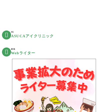
PR

ASUCAアイクリニック
募集

Webライター