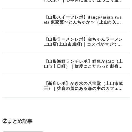
市矢来）｜心や体に優しいほっこり温か
いカフェ
【山形スイーツレポ】dango+asian swe
ets 東家菓〜とんちゃか〜（上山市矢
来）｜だんごとアジアンスイーツのお店
がオープン！
【山形ラーメンレポ】金ちゃんラーメン
上山店(上山市旭町)｜コスパがマジで最
強！？金ちゃん上山店に行ってきました
【山形海鮮ランチレポ】鮮魚かねに（上
山市十日町）｜鮮度にこだわった刺身や
あら汁が絶品でした！
【新店レポ】かき氷の八宝堂（上山市蔵
王）｜猿倉の麓にある森の中のカフェで
まったり
②まとめ記事