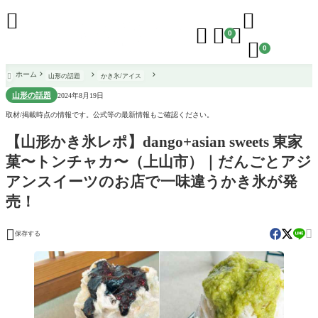





0

0
ホーム
山形の話題
かき氷/アイス

山形の話題
2024年8月19日
取材/掲載時点の情報です。公式等の最新情報もご確認ください。
【山形かき氷レポ】dango+asian sweets 東家
菓〜トンチャカ〜（上山市）｜だんごとアジ
アンスイーツのお店で一味違うかき氷が発
売！


保存する