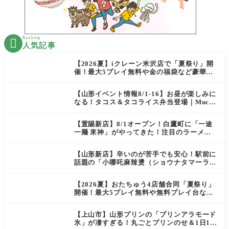
Ranking

人気記事
【2026夏】iクレーン米沢店で「夏祭り」開
催！最大5プレイ無料や金の福袋など豪華企
画が満載！
【山形イベント情報8/1-16】お昼が楽しみに
なる！タコス＆タコライス弁当登場｜Mucha
s
【置賜新店】8/1オープン！白鷹町に「一途
一麺 來神」がやってきた！注目のラーメン
を爆速実食レポ
【山形新店】辛いのが苦手でも安心！駅前に
話題の「小哪吒麻辣燙（ショウナタマーラー
タン）」がOPEN
【2026夏】おたちゅう4店舗合同「夏祭り」
開催！最大5プレイ無料や無料プレイ台など
豪華企画が満載（天童・山形南・米沢・酒
田）
【上山市】山形プリンの「プリンアラモード
氷」が凄すぎる！丸ごとプリンのせ＆1日10