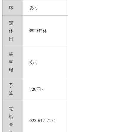
席
あり
定
休
年中無休
日
駐
車
あり
場
予
720円～
算
電
話
023-612-7151
番