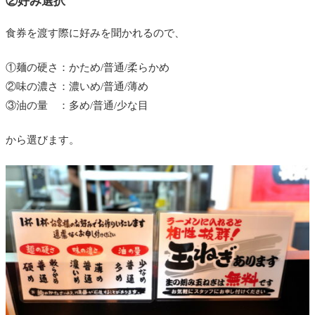
②好み選択
食券を渡す際に好みを聞かれるので、
①麺の硬さ：かため/普通/柔らかめ
②味の濃さ：濃いめ/普通/薄め
③油の量 ：多め/普通/少な目
から選びます。