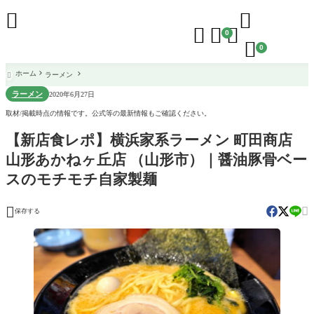





0

0
ホーム
ラーメン

ラーメン
2020年6月27日
取材/掲載時点の情報です。公式等の最新情報もご確認ください。
【新店食レポ】横浜家系ラーメン 町田商店
山形あかねヶ丘店 （山形市）｜醤油豚骨ベー
スのモチモチ自家製麺


保存する