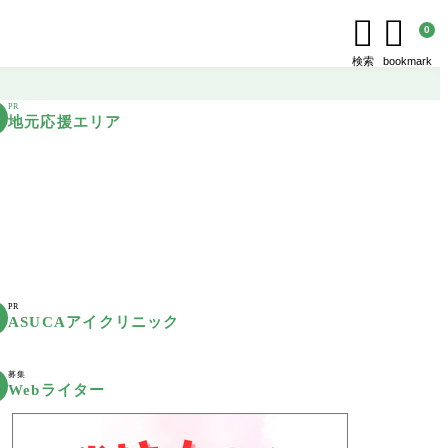


0
検索
bookmark
PR
地元応援エリア
PR
ASUCAアイクリニック
募集
Webライター