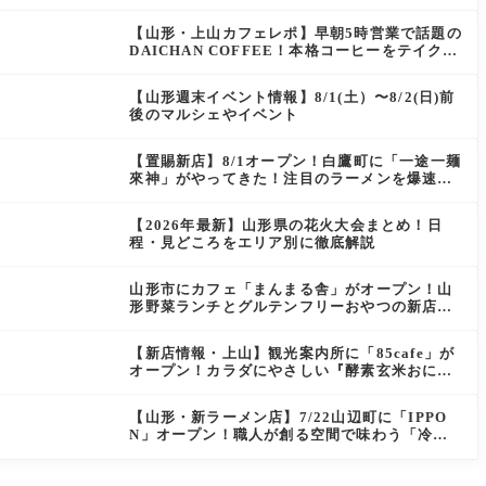
にぴったりの絶品ケーキを実食レポ
【山形・上山カフェレポ】早朝5時営業で話題の
DAICHAN COFFEE！本格コーヒーをテイクア
ウトで堪能
【山形週末イベント情報】8/1(土）〜8/2(日)前
後のマルシェやイベント
【置賜新店】8/1オープン！白鷹町に「一途一麺
來神」がやってきた！注目のラーメンを爆速実
食レポ
【2026年最新】山形県の花火大会まとめ！日
程・見どころをエリア別に徹底解説
山形市にカフェ「まんまる舎」がオープン！山
形野菜ランチとグルテンフリーおやつの新店情
報
【新店情報・上山】観光案内所に「85cafe」が
オープン！カラダにやさしい『酵素玄米おにぎ
り』とコーヒーを味わう
【山形・新ラーメン店】7/22山辺町に「IPPO
N」オープン！職人が創る空間で味わう「冷た
い鶏らーめん」を実食レポ