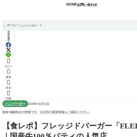
HOME
お問い合わせ
ホーム
ハンバーガー

SHARE:

コピー

保存

目次

印刷
ハンバーガー
2020年10月15日
取材/掲載時点の情報です。公式等の最新情報もご確認ください。
【食レポ】フレッジドバーガー「FLED
｜国産牛100％パティの人気店