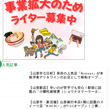
Ranking
人気記事
【山形市七日町】長井の人気店「Retreat」が本
格洋食デリ＆ワインのお店として移転オープン
決定！
【山形新店】辛いのが苦手でも安心！駅前に話
題の「小哪吒麻辣燙（ショウナタマーラータ
ン）」がOPEN
【山形市・新店舗】山形銀行本店1階に話題のス
イーツ店「BACIC+」が7/21オープン！ご褒美