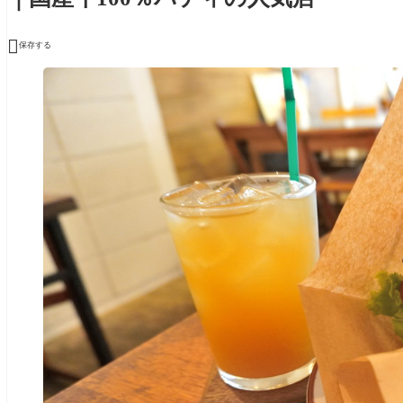

保存する