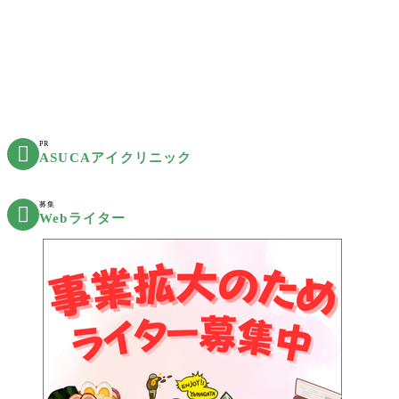
PR

ASUCAアイクリニック
募集

Webライター