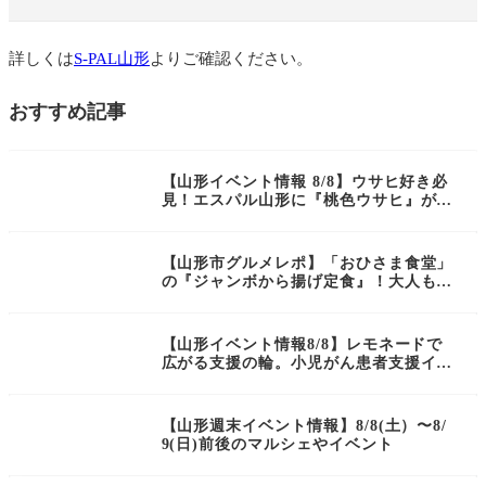
詳しくは
S-PAL山形
よりご確認ください。
おすすめ記事
【山形イベント情報 8/8】ウサヒ好き必
NEW
見！エスパル山形に『桃色ウサヒ』がや
ってくる♪
【山形市グルメレポ】「おひさま食堂」
NEW
の『ジャンボから揚げ定食』！大人も子
どもも大満足の絶品ランチ
【山形イベント情報8/8】レモネードで
NEW
広がる支援の輪。小児がん患者支援イベ
ント開催
【山形週末イベント情報】8/8(土）〜8/
NEW
9(日)前後のマルシェやイベント