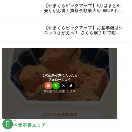
【やまぐらピックアップ】8月はまとめ
NEW
売りがお得！買取金額最大6,000UPキャ
ンペーン開催
【やまぐらピックアップ】お盆準備はシ
NEW
ロッコさがえへ！ さくら横丁店で期間
限定セール開催
この記事が気に入ったら
フォローしよう
最新情報をお届けします
PR

地元応援エリア