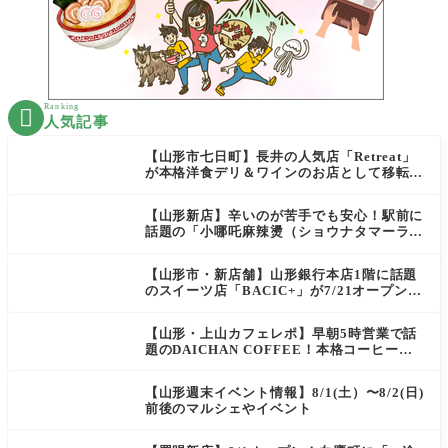
Ranking

人気記事
【山形市七日町】長井の人気店「Retreat」
が本格洋食デリ＆ワインのお店として移転オ
ープン決定！
【山形新店】辛いのが苦手でも安心！駅前に
話題の「小哪吒麻辣燙（ショウナタマーラー
タン）」がOPEN
【山形市・新店舗】山形銀行本店1階に話題
のスイーツ店「BACIC+」が7/21オープン！
ご褒美にぴったりの絶品ケーキを実食レポ
【山形・上山カフェレポ】早朝5時営業で話
題のDAICHAN COFFEE！本格コーヒーを
テイクアウトで堪能
【山形週末イベント情報】8/1(土）〜8/2(日)
前後のマルシェやイベント