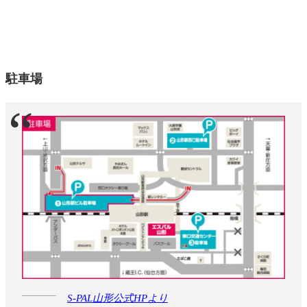
駐車場
S-PAL山形公式HPより