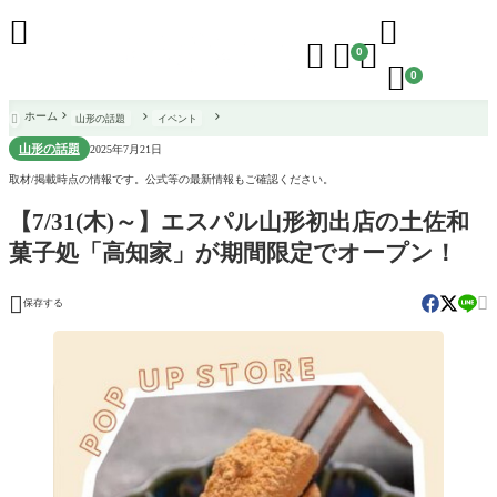





0

0
ホーム
山形の話題
イベント

山形の話題
2025年7月21日
取材/掲載時点の情報です。公式等の最新情報もご確認ください。
【7/31(木)～】エスパル山形初出店の土佐和
菓子処「高知家」が期間限定でオープン！


保存する