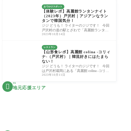
おでかけスポット
【体験レポ】高麗館ランタンナイト
（2023年）戸沢村｜アジアンなラン
タンで韓国気分！
ジジ どうも！ ライターのジジです！ 今回
戸沢村の道の駅とざわで「高麗館ランタン
2023年10月14日
ナイト」というイベントを鑑賞してきまし
た！
レストラン
【山形食レポ】高麗館 colina -コリィ
ナ-（戸沢村）｜韓流好きにはたまら
ない！
ジジ どうも！ ライターのジジです！ 今回
は戸沢村蔵岡にある「高麗館 colina -コリィ
2023年10月11日
ナ-」さんに行ってきました！ 山形県戸沢村
に
PR

地元応援エリア