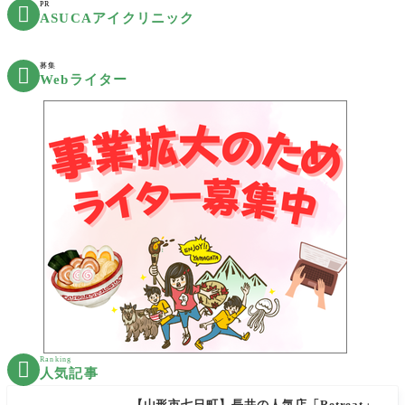
PR

ASUCAアイクリニック
募集

Webライター
Ranking

人気記事
【山形市七日町】長井の人気店「Retreat」