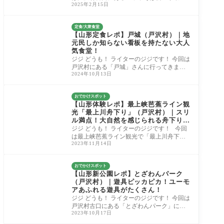
2025年2月15日
川店」さんに行ってきました！ 2月14日(金)
にOPE
定食/大衆食堂
【山形定食レポ】戸城（戸沢村）｜地
元民しか知らない看板を持たない大人
気食堂！
ジジ どうも！ ライターのジジです！ 今回は
戸沢村にある「戸城」さんに行ってきまし
2024年10月13日
た！ おしどり夫婦が経営する愛され食堂
で、
おでかけスポット
【山形体験レポ】最上峡芭蕉ライン観
光「最上川舟下り」（戸沢村）｜スリ
ル満点！大自然を感じられる舟下りス
ポット！
ジジ どうも！ ライターのジジです！ 今回
は最上峡芭蕉ライン観光で「最上川舟下
2023年11月14日
り」を体験してきたので、レポートしたい
と思い
おでかけスポット
【山形新公園レポ】とざわんパーク
（戸沢村）｜遊具ピッカピカ！ユーモ
アあふれる遊具がたくさん！
ジジ どうも！ ライターのジジです！ 今回は
戸沢村古口にある「とざわんパーク」に行
2023年10月17日
ってきました！ 「とざわんパーク」は、202
3年9