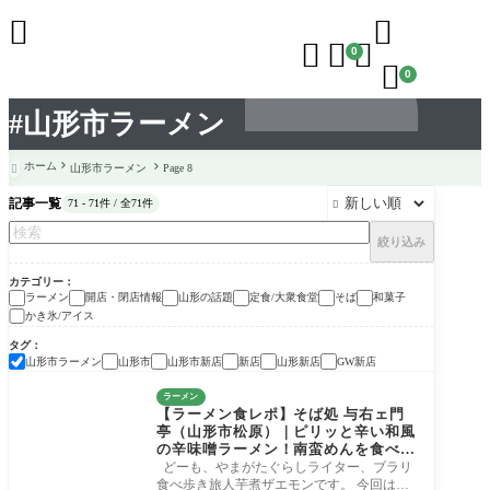





0

0
#山形市ラーメン
ホーム
山形市ラーメン
Page 8

記事一覧
71 - 71件 / 全71件

絞り込み
カテゴリー
ラーメン
開店・閉店情報
山形の話題
定食/大衆食堂
そば
和菓子
かき氷/アイス
タグ
山形市ラーメン
山形市
山形市新店
新店
山形新店
GW新店
ラーメン
【ラーメン食レポ】そば処 与右ェ門
亭（山形市松原）｜ピリッと辛い和風
の辛味噌ラーメン！南蛮めんを食べて
みた。
どーも、やまがたぐらしライター、ブラリ
食べ歩き旅人芋煮ザエモンです。 今回は山