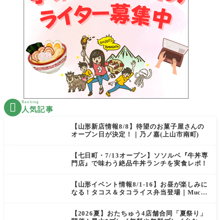
Ranking

人気記事
【山形新店情報8/8】待望のお菓子屋さんの
オープン日が決定！｜乃ノ嘉(上山市南町)
【七日町・7/13オープン】ソソルベ『牛丼専
門店』で味わう絶品牛丼ランチを実食レポ！
【山形イベント情報8/1-16】お昼が楽しみに
なる！タコス＆タコライス弁当登場｜Mucha
s
【2026夏】おたちゅう4店舗合同「夏祭り」