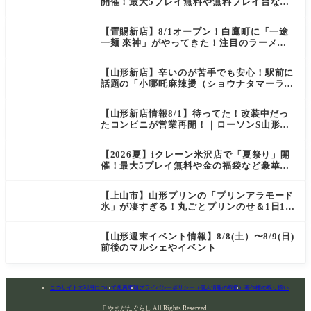
開催！最大5プレイ無料や無料プレイ台など
豪華企画が満載（天童・山形南・米沢・酒
田）
【置賜新店】8/1オープン！白鷹町に「一途
一麺 來神」がやってきた！注目のラーメン
を爆速実食レポ
【山形新店】辛いのが苦手でも安心！駅前に
話題の「小哪吒麻辣燙（ショウナタマーラー
タン）」がOPEN
【山形新店情報8/1】待ってた！改装中だっ
たコンビニが営業再開！｜ローソンS山形七
日町一丁目店
【2026夏】iクレーン米沢店で「夏祭り」開
催！最大5プレイ無料や金の福袋など豪華企
画が満載！
【上山市】山形プリンの「プリンアラモード
氷」が凄すぎる！丸ごとプリンのせ＆1日10
食限定の贅沢かき氷
【山形週末イベント情報】8/8(土）〜8/9(日)
前後のマルシェやイベント
このサイトの利用について
免責事項
プライバシーポリシー（個人情報の取扱）
著作権の取り扱い

やまがたぐらし All Rights Reserved.