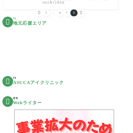
2021年12月8日
形市松原にあります「与右ェ門亭(よえもん
て


1
…
6
7
8
PR

地元応援エリア
PR

ASUCAアイクリニック
募集

Webライター