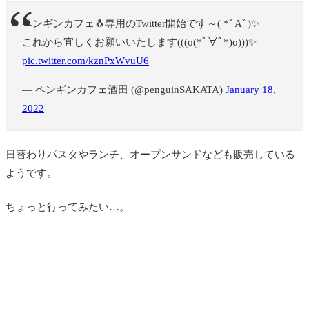
ペンギンカフェ🐧専用のTwitter開始です～( *ﾟAﾟ)✨
これから宜しくお願いいたします(((o(*ﾟ∀ﾟ*)o)))✨
pic.twitter.com/kznPxWvuU6
— ペンギンカフェ酒田 (@penguinSAKATA)
January 18,
2022
日替わりパスタやランチ、オープンサンドなども販売している
ようです。
ちょっと行ってみたい…。