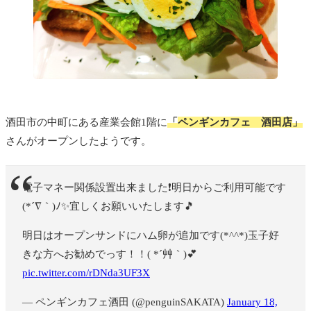
酒田市の中町にある
産業会館1階に
「
ペンギンカフェ 酒田店
」
さんがオープンしたようです。
電子マネー関係設置出来ました❗明日からご利用可能です
(*´∇｀)ﾉ✨宜しくお願いいたします🎵
明日はオープンサンドにハム卵が追加です(*^^*)玉子好
きな方へお勧めでっす！！( *´艸｀)💕
pic.twitter.com/rDNda3UF3X
— ペンギンカフェ酒田 (@penguinSAKATA)
January 18,