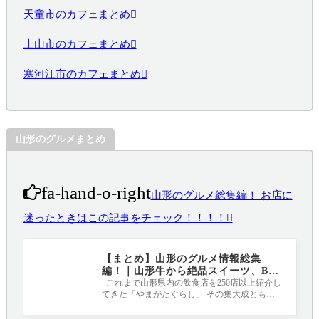
天童市のカフェまとめ
上山市のカフェまとめ
寒河江市のカフェまとめ
山形のグルメまとめ
fa-hand-o-right
山形のグルメ総集編！ お店に
迷ったときはこの記事をチェック！！！！
【まとめ】山形のグルメ情報総集
編！｜山形牛から絶品スイーツ、B級
グルメまで
これまで山形県内の飲食店を250店以上紹介し
てきた「やまがたぐらし」 その集大成ともい
える各ジャンルのおすすめ店をまとめま