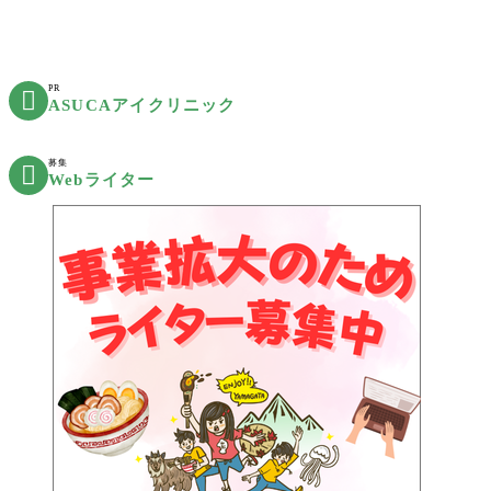
PR

ASUCAアイクリニック
募集

Webライター