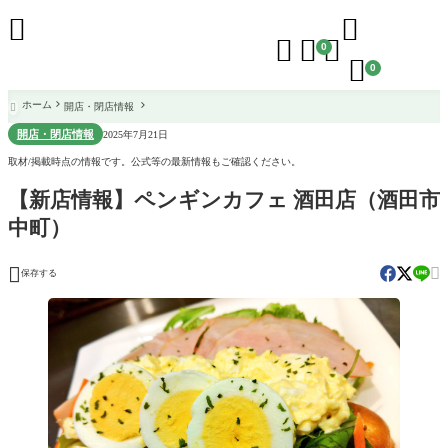





0

0
ホーム
開店・閉店情報

開店・閉店情報
2025年7月21日
取材/掲載時点の情報です。公式等の最新情報もご確認ください。
【新店情報】ペンギンカフェ 酒田店（酒田市
中町）


保存する