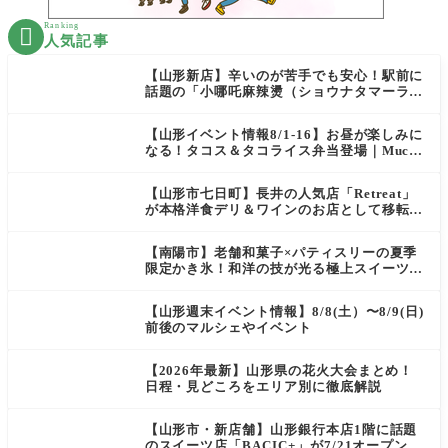
Ranking

人気記事
【山形新店】辛いのが苦手でも安心！駅前に
話題の「小哪吒麻辣燙（ショウナタマーラー
タン）」がOPEN
【山形イベント情報8/1-16】お昼が楽しみに
なる！タコス＆タコライス弁当登場｜Mucha
s
【山形市七日町】長井の人気店「Retreat」
が本格洋食デリ＆ワインのお店として移転オ
ープン決定！
【南陽市】老舗和菓子×パティスリーの夏季
限定かき氷！和洋の技が光る極上スイーツ｜
菓匠 萬菊屋 510 Maison de CinQ-dix
【山形週末イベント情報】8/8(土）〜8/9(日)
前後のマルシェやイベント
【2026年最新】山形県の花火大会まとめ！
日程・見どころをエリア別に徹底解説
【山形市・新店舗】山形銀行本店1階に話題
のスイーツ店「BACIC+」が7/21オープン！