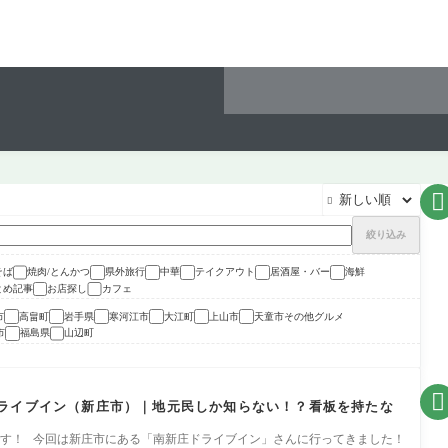


絞り込み
そば
焼肉/とんかつ
県外旅行
中華
テイクアウト
居酒屋・バー
海鮮
とめ記事
お店探し
カフェ
市
高畠町
岩手県
寒河江市
大江町
上山市
天童市その他グルメ
市
福島県
山辺町

ライブイン（新庄市）｜地元民しか知らない！？看板を持たな
です！ 今回は新庄市にある「南新庄ドライブイン」さんに行ってきました！