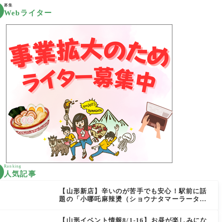
募集
Webライター
Ranking
人気記事
【山形新店】辛いのが苦手でも安心！駅前に話
題の「小哪吒麻辣燙（ショウナタマーラータ
ン）」がOPEN
【山形イベント情報8/1-16】お昼が楽しみにな