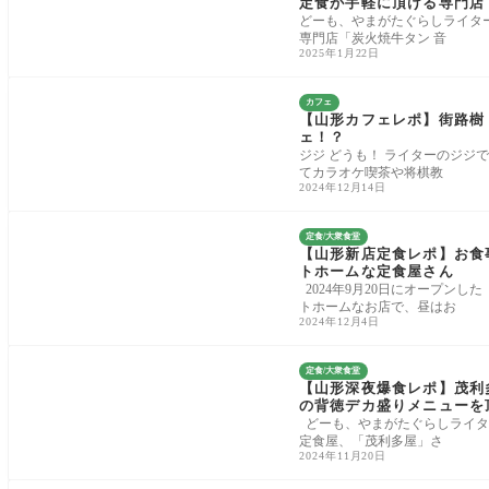
定食が手軽に頂ける専門店
どーも、やまがたぐらしライタ
専門店「炭火焼牛タン 音
2025年1月22日
カフェ
【山形カフェレポ】街路樹
ェ！？
ジジ どうも！ ライターのジジ
てカラオケ喫茶や将棋教
2024年12月14日
定食/大衆食堂
【山形新店定食レポ】お食
トホームな定食屋さん
2024年9月20日にオープン
トホームなお店で、昼はお
2024年12月4日
定食/大衆食堂
【山形深夜爆食レポ】茂利
の背徳デカ盛りメニュー
どーも、やまがたぐらしライタ
定食屋、「茂利多屋」さ
2024年11月20日