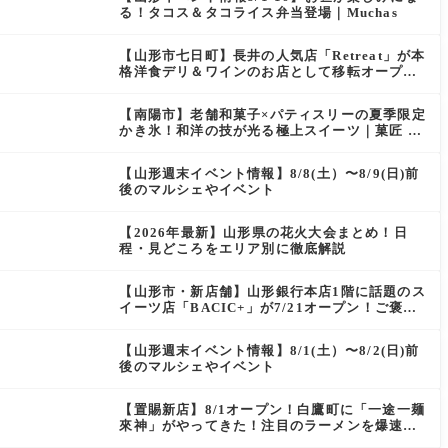
る！タコス＆タコライス弁当登場｜Muchas
【山形市七日町】長井の人気店「Retreat」が本
格洋食デリ＆ワインのお店として移転オープン
決定！
【南陽市】老舗和菓子×パティスリーの夏季限定
かき氷！和洋の技が光る極上スイーツ｜菓匠 萬
菊屋 510 Maison de CinQ-dix
【山形週末イベント情報】8/8(土）〜8/9(日)前
後のマルシェやイベント
【2026年最新】山形県の花火大会まとめ！日
程・見どころをエリア別に徹底解説
【山形市・新店舗】山形銀行本店1階に話題のス
イーツ店「BACIC+」が7/21オープン！ご褒美
にぴったりの絶品ケーキを実食レポ
【山形週末イベント情報】8/1(土）〜8/2(日)前
後のマルシェやイベント
【置賜新店】8/1オープン！白鷹町に「一途一麺
來神」がやってきた！注目のラーメンを爆速実
食レポ