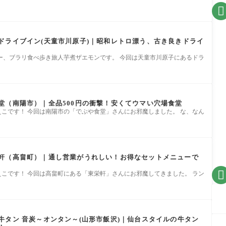

ドライブイン(天童市川原子)｜昭和レトロ漂う、古き良きドライ
ー、ブラリ食べ歩き旅人芋煮ザエモンです。 今回は天童市川原子にあるドラ
堂（南陽市）｜全品500円の衝撃！安くてウマい穴場食堂
こです！ 今回は南陽市の「でぶや食堂」さんにお邪魔しました。 な、なん
軒（高畠町）｜通し営業がうれしい！お得なセットメニューで

こです！ 今回は高畠町にある「東栄軒」さんにお邪魔してきました。 ラン
牛タン 音炭～オンタン～(山形市飯沢)｜仙台スタイルの牛タン