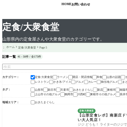
HOME
お問い合わせ
定食/大衆食堂
山形県内の定食屋さんや大衆食堂のカテゴリーです。
ホーム
定食/大衆食堂
Page 5

記事一覧
41 - 50件 / 全173件
カテゴリー
定食/大衆食堂
ラーメン
開店・閉店情報
和食
山形の話題
レストラン
かき氷/アイス
グルメ
カレー
御当地グルメ
ま
タグ
山形市
新庄市
天童市
おきたまぐらし
新店
東根市
南陽
上山市その他グルメ
鶴岡市
川西町
東根市その他グルメ
長井
地域エリア
おきたまぐらし
定食/大衆食堂
【山形定食レポ】南新庄ド
い大人気店！
ジジ どうも！ ライターのジジ