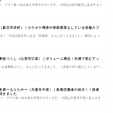
！
ー、ブラリ食べ歩き旅人芋煮ザエモンです。 今回は山形市飯沢にある牛タン
（新庄市本町）｜カラオケ喫茶や将棋教室もしている老舗カフ
です！ 今回は新庄市にある「街路樹」さんに行ってきました！ 曜日によっ
事処つくし（山形市江俣）｜ボリューム満点！夫婦で営むアッ
した「お食事処つくし」さんに行ってきました。 ご夫婦で切り盛りしているアッ
多屋〜もりたや〜（天童市中里）｜夜勤労働者の味方！！深夜
を頂きました
ー、ブラリ食べ歩き旅人芋煮ザエモンです。 今回は天童市中里にあります