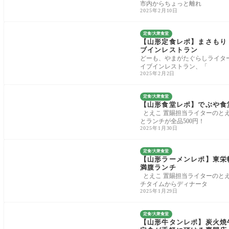
市内からちょっと離れ
2025年2月10日
定食/大衆食堂
【山形定食レポ】まさもり
ブインレストラン
どーも、やまがたぐらしライタ
イブインレストラン、「
2025年2月2日
定食/大衆食堂
【山形食堂レポ】でぶや食
とえこ 置賜担当ライターのとえ
とランチが全品500円！
2025年1月30日
定食/大衆食堂
【山形ラーメンレポ】東栄
満腹ランチ
とえこ 置賜担当ライターのとえ
チタイムからディナータ
2025年1月29日
定食/大衆食堂
【山形牛タンレポ】炭火焼