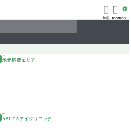


0
検索
bookmark
PR
地元応援エリア
PR
ASUCAアイクリニック