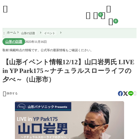





0

0
ホーム
山形の話題
イベント

山形の話題
2025年11月16日
取材/掲載時点の情報です。公式等の最新情報もご確認ください。
【山形イベント情報12/12】山口岩男氏 LIVE
in YP Park175～ナチュラルスローライフの
夕べ～（山形市）


保存する