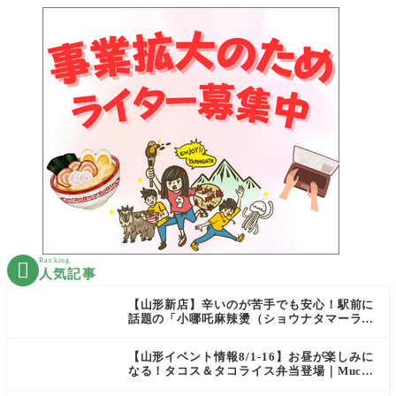
Ranking

人気記事
【山形新店】辛いのが苦手でも安心！駅前に
話題の「小哪吒麻辣燙（ショウナタマーラー
タン）」がOPEN
【山形イベント情報8/1-16】お昼が楽しみに
なる！タコス＆タコライス弁当登場｜Mucha
s