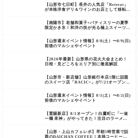
【山形市七日町】長井の人気店「Retreat」
が本格洋食デリ＆ワインのお店として移転オ
ープン決定！
【南陽市】老舗和菓子×パティスリーの夏季
限定かき氷！和洋の技が光る極上スイーツ｜
菓匠 萬菊屋 510 Maison de CinQ-dix
【山形週末イベント情報】8/8(土）〜8/9(日)
前後のマルシェやイベント
【2026年最新】山形県の花火大会まとめ！
日程・見どころをエリア別に徹底解説
【山形市・新店舗】山形銀行本店1階に話題
のスイーツ店「BACIC+」が7/21オープン！
ご褒美にぴったりの絶品ケーキを実食レポ
【山形週末イベント情報】8/1(土）〜8/2(日)
前後のマルシェやイベント
【置賜新店】8/1オープン！白鷹町に「一途
一麺 來神」がやってきた！注目のラーメン
を爆速実食レポ
【山形・上山カフェレポ】早朝5時営業で話
題のDAICHAN COFFEE！本格コーヒーを