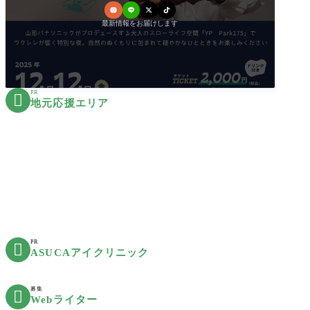
最新情報をお届けします
PR

地元応援エリア
PR

ASUCAアイクリニック
募集

Webライター